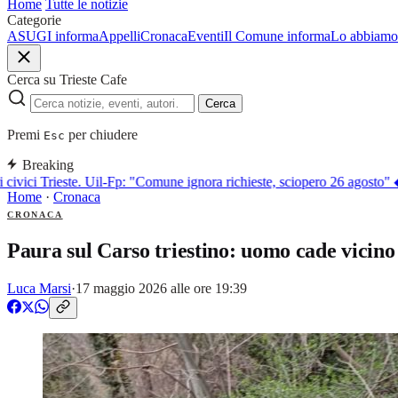
Home
Tutte le notizie
Categorie
ASUGI informa
Appelli
Cronaca
Eventi
Il Comune informa
Lo abbiamo 
Cerca su Trieste Cafe
Cerca
Premi
per chiudere
Esc
Breaking
civici Trieste. Uil-Fp: "Comune ignora richieste, sciopero 26 agosto"
◆
I
Home
·
Cronaca
CRONACA
Paura sul Carso triestino: uomo cade vicino 
Luca Marsi
·
17 maggio 2026 alle ore 19:39