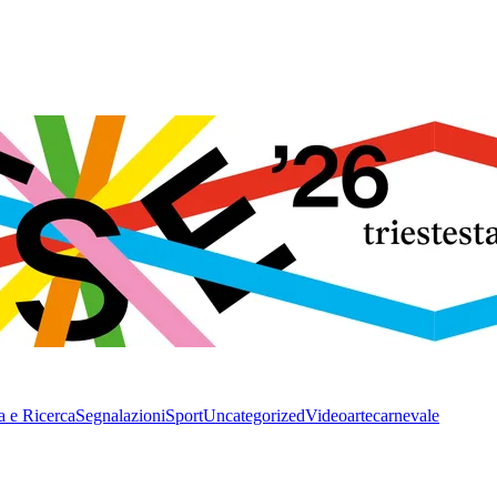
a e Ricerca
Segnalazioni
Sport
Uncategorized
Video
arte
carnevale