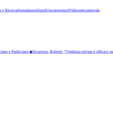
a e Ricerca
Segnalazioni
Sport
Uncategorized
Video
arte
carnevale
iano e Padriciano
◆
Sicurezza, Roberti: “Vigilanza privata è efficace s