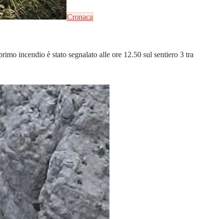
Cronaca
imo incendio è stato segnalato alle ore 12.50 sul sentiero 3 tra