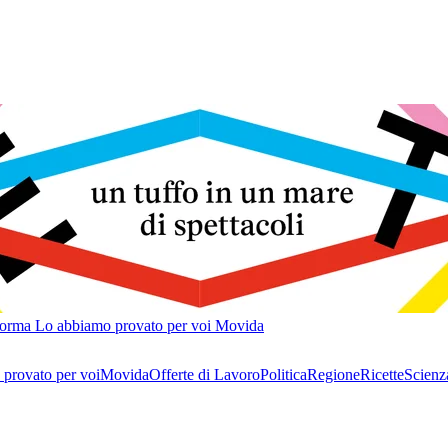
forma
Lo abbiamo provato per voi
Movida
provato per voi
Movida
Offerte di Lavoro
Politica
Regione
Ricette
Scienz