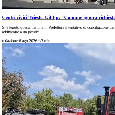
Centri civici Trieste. Uil-Fp: "Comune ignora richiest
Si è tenuto questa mattina in Prefettura il tentativo di conciliazione t
addivenire a un possibi
redazione
·
6 ago 2026
·
3 min