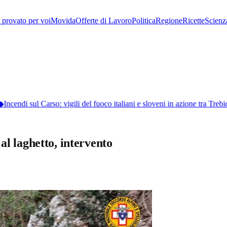
provato per voi
Movida
Offerte di Lavoro
Politica
Regione
Ricette
Scienz
ncendi sul Carso: vigili del fuoco italiani e sloveni in azione tra Trebic
al laghetto, intervento