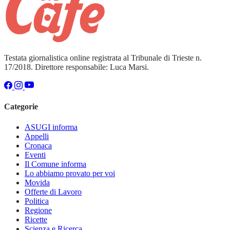
Testata giornalistica online registrata al Tribunale di Trieste n.
17/2018. Direttore responsabile: Luca Marsi.
Categorie
ASUGI informa
Appelli
Cronaca
Eventi
Il Comune informa
Lo abbiamo provato per voi
Movida
Offerte di Lavoro
Politica
Regione
Ricette
Scienza e Ricerca