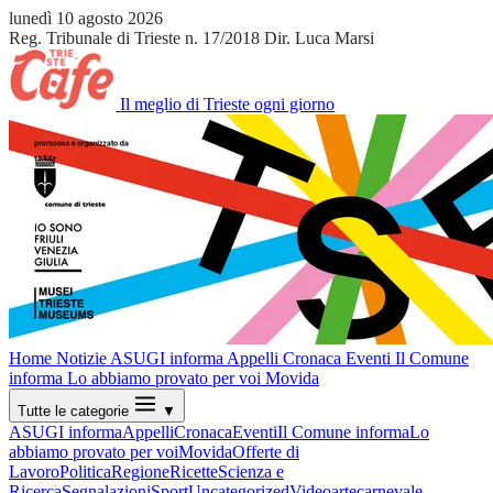
lunedì 10 agosto 2026
Reg. Tribunale di Trieste n. 17/2018
Dir. Luca Marsi
Il meglio di Trieste ogni giorno
Home
Notizie
ASUGI informa
Appelli
Cronaca
Eventi
Il Comune
informa
Lo abbiamo provato per voi
Movida
Tutte le categorie
▼
ASUGI informa
Appelli
Cronaca
Eventi
Il Comune informa
Lo
abbiamo provato per voi
Movida
Offerte di
Lavoro
Politica
Regione
Ricette
Scienza e
Ricerca
Segnalazioni
Sport
Uncategorized
Video
arte
carnevale