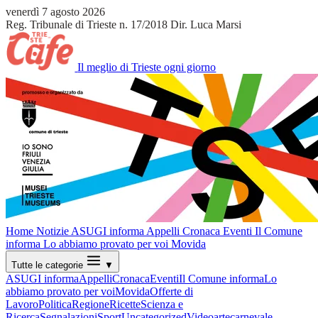
venerdì 7 agosto 2026
Reg. Tribunale di Trieste n. 17/2018
Dir. Luca Marsi
Il meglio di Trieste ogni giorno
Home
Notizie
ASUGI informa
Appelli
Cronaca
Eventi
Il Comune
informa
Lo abbiamo provato per voi
Movida
Tutte le categorie
▼
ASUGI informa
Appelli
Cronaca
Eventi
Il Comune informa
Lo
abbiamo provato per voi
Movida
Offerte di
Lavoro
Politica
Regione
Ricette
Scienza e
Ricerca
Segnalazioni
Sport
Uncategorized
Video
arte
carnevale