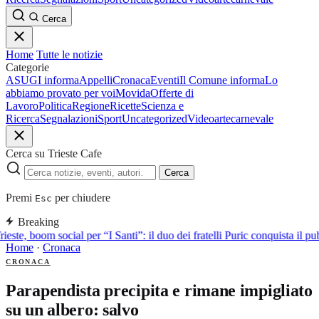
Cerca
Home
Tutte le notizie
Categorie
ASUGI informa
Appelli
Cronaca
Eventi
Il Comune informa
Lo
abbiamo provato per voi
Movida
Offerte di
Lavoro
Politica
Regione
Ricette
Scienza e
Ricerca
Segnalazioni
Sport
Uncategorized
Video
arte
carnevale
Cerca su Trieste Cafe
Cerca
Premi
per chiudere
Esc
Breaking
rieste, boom social per “I Santi”: il duo dei fratelli Puric conquista i
Home
·
Cronaca
CRONACA
Parapendista precipita e rimane impigliato
su un albero: salvo