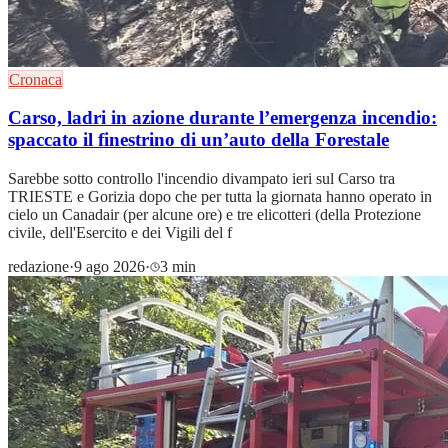
Cronaca
Carso, ladri in azione durante l’emergenza incendio:
spaccato il finestrino di un’auto della Forestale
Sarebbe sotto controllo l'incendio divampato ieri sul Carso tra
TRIESTE e Gorizia dopo che per tutta la giornata hanno operato in
cielo un Canadair (per alcune ore) e tre elicotteri (della Protezione
civile, dell'Esercito e dei Vigili del f
redazione
·
9 ago 2026
·
3 min