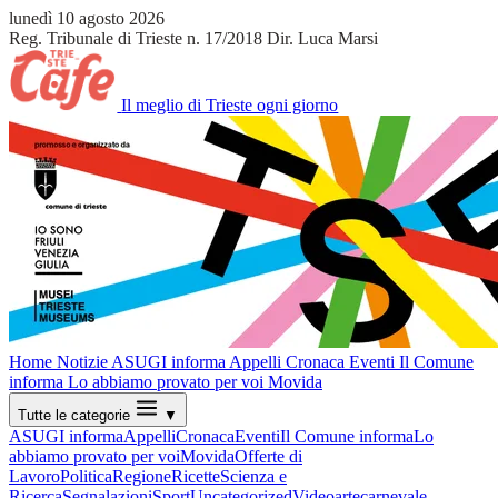
lunedì 10 agosto 2026
Reg. Tribunale di Trieste n. 17/2018
Dir. Luca Marsi
Il meglio di Trieste ogni giorno
Home
Notizie
ASUGI informa
Appelli
Cronaca
Eventi
Il Comune
informa
Lo abbiamo provato per voi
Movida
Tutte le categorie
▼
ASUGI informa
Appelli
Cronaca
Eventi
Il Comune informa
Lo
abbiamo provato per voi
Movida
Offerte di
Lavoro
Politica
Regione
Ricette
Scienza e
Ricerca
Segnalazioni
Sport
Uncategorized
Video
arte
carnevale