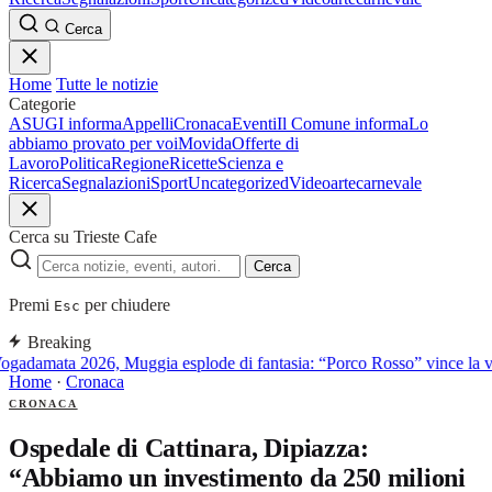
Cerca
Home
Tutte le notizie
Categorie
ASUGI informa
Appelli
Cronaca
Eventi
Il Comune informa
Lo
abbiamo provato per voi
Movida
Offerte di
Lavoro
Politica
Regione
Ricette
Scienza e
Ricerca
Segnalazioni
Sport
Uncategorized
Video
arte
carnevale
Cerca su Trieste Cafe
Cerca
Premi
per chiudere
Esc
Breaking
ogadamata 2026, Muggia esplode di fantasia: “Porco Rosso” vince la ve
Home
·
Cronaca
CRONACA
Ospedale di Cattinara, Dipiazza:
“Abbiamo un investimento da 250 milioni