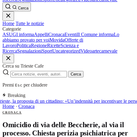
Cerca
Home
Tutte le notizie
Categorie
ASUGI informa
Appelli
Cronaca
Eventi
Il Comune informa
Lo
abbiamo provato per voi
Movida
Offerte di
Lavoro
Politica
Regione
Ricette
Scienza e
Ricerca
Segnalazioni
Sport
Uncategorized
Video
arte
carnevale
Cerca su Trieste Cafe
Cerca
Premi
per chiudere
Esc
Breaking
ieste, la proposta di un cittadino: «Un’indennità per incentivare le perso
Home
·
Cronaca
CRONACA
Omicidio di via delle Beccherie, al via il
processo. Chiesta perizia psichiatrica per