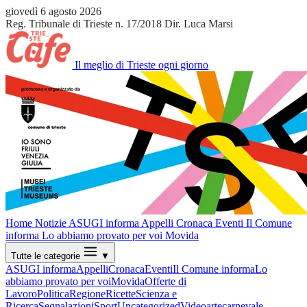
giovedì 6 agosto 2026
Reg. Tribunale di Trieste n. 17/2018
Dir. Luca Marsi
Il meglio di Trieste ogni giorno
Home
Notizie
ASUGI informa
Appelli
Cronaca
Eventi
Il Comune
informa
Lo abbiamo provato per voi
Movida
Tutte le categorie
▼
ASUGI informa
Appelli
Cronaca
Eventi
Il Comune informa
Lo
abbiamo provato per voi
Movida
Offerte di
Lavoro
Politica
Regione
Ricette
Scienza e
Ricerca
Segnalazioni
Sport
Uncategorized
Video
arte
carnevale