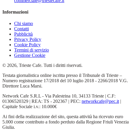
commerciale@triestecafe.it
Informazioni
Chi siamo
Contatti
Pubblicità
Privacy Policy
Cookie Policy
Termini di servizio
Gestione Cookie
© 2026, Trieste Cafe. Tutti i diritti riservati.
Testata giornalistica online iscritta presso il Tribunale di Trieste –
Numero registrazione 17/2018 del 10 luglio 2018 - 2266/2018 V.G.
Direttore Luca Marsi.
Network Cafe S.R.L - Via Palestrina 10, 34133 Trieste | C.F:
01306520329 | REA: TS - 202367 | PEC:
networkcafe@pec.it
|
Capitale Sociale i.v.: 10.000€
Ai fini della realizzazione del sito, questa attività ha ricevuto euro
5.000 come contributo a fondo perduto dalla Regione Friuli Venezia
Giulia.