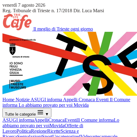
venerdì 7 agosto 2026
Reg. Tribunale di Trieste n. 17/2018
Dir. Luca Marsi
Il meglio di Trieste ogni giorno
Home
Notizie
ASUGI informa
Appelli
Cronaca
Eventi
Il Comune
informa
Lo abbiamo provato per voi
Movida
Tutte le categorie
▼
ASUGI informa
Appelli
Cronaca
Eventi
Il Comune informa
Lo
abbiamo provato per voi
Movida
Offerte di
Lavoro
Politica
Regione
Ricette
Scienza e
Ricerca
Segnalazioni
Sport
Uncategorized
Video
arte
carnevale