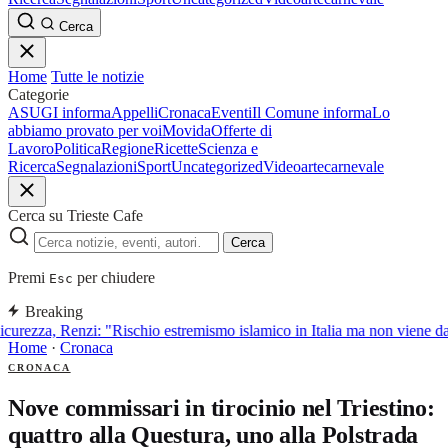
Cerca
Home
Tutte le notizie
Categorie
ASUGI informa
Appelli
Cronaca
Eventi
Il Comune informa
Lo
abbiamo provato per voi
Movida
Offerte di
Lavoro
Politica
Regione
Ricette
Scienza e
Ricerca
Segnalazioni
Sport
Uncategorized
Video
arte
carnevale
Cerca su Trieste Cafe
Cerca
Premi
per chiudere
Esc
Breaking
curezza, Renzi: "Rischio estremismo islamico in Italia ma non viene d
Home
·
Cronaca
CRONACA
Nove commissari in tirocinio nel Triestino:
quattro alla Questura, uno alla Polstrada