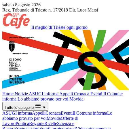
sabato 8 agosto 2026
Reg. Tribunale di Trieste n. 17/2018
Dir. Luca Marsi
Il meglio di Trieste ogni giorno
Home
Notizie
ASUGI informa
Appelli
Cronaca
Eventi
Il Comune
informa
Lo abbiamo provato per voi
Movida
Tutte le categorie
▼
ASUGI informa
Appelli
Cronaca
Eventi
Il Comune informa
Lo
abbiamo provato per voi
Movida
Offerte di
Lavoro
Politica
Regione
Ricette
Scienza e
Ricerca
Segnalazioni
Sport
Uncategorized
Video
arte
carnevale