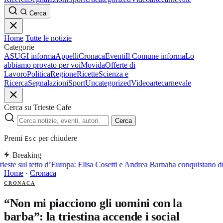
Cerca
Home
Tutte le notizie
Categorie
ASUGI informa
Appelli
Cronaca
Eventi
Il Comune informa
Lo
abbiamo provato per voi
Movida
Offerte di
Lavoro
Politica
Regione
Ricette
Scienza e
Ricerca
Segnalazioni
Sport
Uncategorized
Video
arte
carnevale
Cerca su Trieste Cafe
Cerca
Premi
per chiudere
Esc
Breaking
ieste sul tetto d’Europa: Elisa Cosetti e Andrea Barnaba conquistano d
Home
·
Cronaca
CRONACA
“Non mi piacciono gli uomini con la
barba”: la triestina accende i social