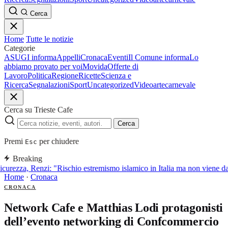
Cerca
Home
Tutte le notizie
Categorie
ASUGI informa
Appelli
Cronaca
Eventi
Il Comune informa
Lo
abbiamo provato per voi
Movida
Offerte di
Lavoro
Politica
Regione
Ricette
Scienza e
Ricerca
Segnalazioni
Sport
Uncategorized
Video
arte
carnevale
Cerca su Trieste Cafe
Cerca
Premi
per chiudere
Esc
Breaking
icurezza, Renzi: "Rischio estremismo islamico in Italia ma non viene d
Home
·
Cronaca
CRONACA
Network Cafe e Matthias Lodi protagonisti
dell’evento networking di Confcommercio