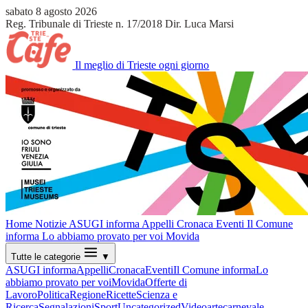
sabato 8 agosto 2026
Reg. Tribunale di Trieste n. 17/2018
Dir. Luca Marsi
Il meglio di Trieste ogni giorno
Home
Notizie
ASUGI informa
Appelli
Cronaca
Eventi
Il Comune
informa
Lo abbiamo provato per voi
Movida
Tutte le categorie
▼
ASUGI informa
Appelli
Cronaca
Eventi
Il Comune informa
Lo
abbiamo provato per voi
Movida
Offerte di
Lavoro
Politica
Regione
Ricette
Scienza e
Ricerca
Segnalazioni
Sport
Uncategorized
Video
arte
carnevale