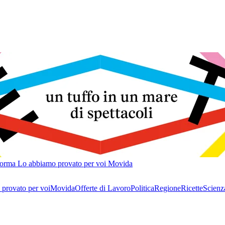
forma
Lo abbiamo provato per voi
Movida
provato per voi
Movida
Offerte di Lavoro
Politica
Regione
Ricette
Scienz