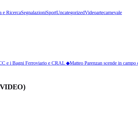
a e Ricerca
Segnalazioni
Sport
Uncategorized
Video
arte
carnevale
CC e i Bagni Ferroviario e CRAL
◆
Matteo Parenzan scende in campo co
” (VIDEO)