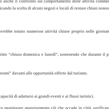
so anche il confronto sul comportamento delle attività commer
icando la scelta di alcuni negozi e locali di restare chiusi nonost
rebbe notato numerose attività chiuse proprio nelle giornate c
 scritto “chiuso domenica e lunedì”, sostenendo che durante il 
pronti” davanti alle opportunità offerte dal turismo.
acità di adattarsi ai grandi eventi e ai flussi turistici.
ero monitorare maggiormente ciò che accade in città, verifica