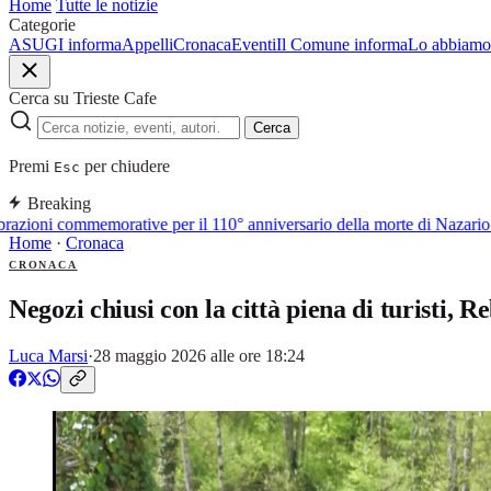
Home
Tutte le notizie
Categorie
ASUGI informa
Appelli
Cronaca
Eventi
Il Comune informa
Lo abbiamo 
Cerca su Trieste Cafe
Cerca
Premi
per chiudere
Esc
Breaking
azioni commemorative per il 110° anniversario della morte di Nazario
Home
·
Cronaca
CRONACA
Negozi chiusi con la città piena di turisti,
Luca Marsi
·
28 maggio 2026 alle ore 18:24