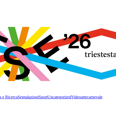
a e Ricerca
Segnalazioni
Sport
Uncategorized
Video
arte
carnevale