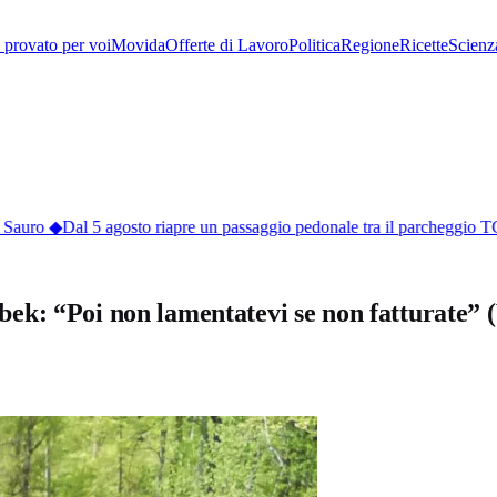
provato per voi
Movida
Offerte di Lavoro
Politica
Regione
Ricette
Scienz
 Sauro
◆
Dal 5 agosto riapre un passaggio pedonale tra il parcheggio T
 Rebek: “Poi non lamentatevi se non fatturate