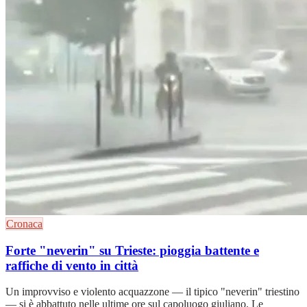
Cronaca
Forte "neverin" su Trieste: pioggia battente e
raffiche di vento in città
Un improvviso e violento acquazzone — il tipico "neverin" triestino
— si è abbattuto nelle ultime ore sul capoluogo giuliano. Le