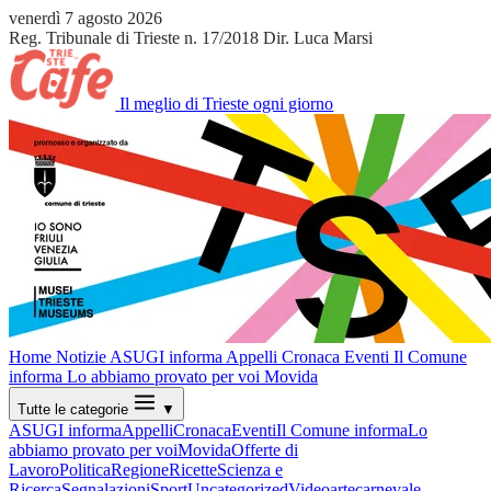
venerdì 7 agosto 2026
Reg. Tribunale di Trieste n. 17/2018
Dir. Luca Marsi
Il meglio di Trieste ogni giorno
Home
Notizie
ASUGI informa
Appelli
Cronaca
Eventi
Il Comune
informa
Lo abbiamo provato per voi
Movida
Tutte le categorie
▼
ASUGI informa
Appelli
Cronaca
Eventi
Il Comune informa
Lo
abbiamo provato per voi
Movida
Offerte di
Lavoro
Politica
Regione
Ricette
Scienza e
Ricerca
Segnalazioni
Sport
Uncategorized
Video
arte
carnevale