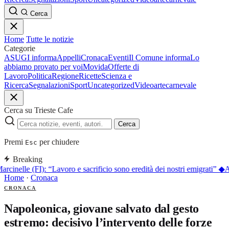
Cerca
Home
Tutte le notizie
Categorie
ASUGI informa
Appelli
Cronaca
Eventi
Il Comune informa
Lo
abbiamo provato per voi
Movida
Offerte di
Lavoro
Politica
Regione
Ricette
Scienza e
Ricerca
Segnalazioni
Sport
Uncategorized
Video
arte
carnevale
Cerca su Trieste Cafe
Cerca
Premi
per chiudere
Esc
Breaking
arcinelle (FI): “Lavoro e sacrificio sono eredità dei nostri emigrati”
◆
A
Home
·
Cronaca
CRONACA
Napoleonica, giovane salvato dal gesto
estremo: decisivo l’intervento delle forze