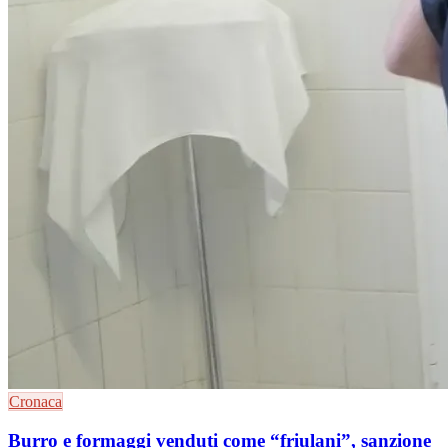
Cronaca
Burro e formaggi venduti come “friulani”, sanzione