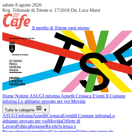
sabato 8 agosto 2026
Reg. Tribunale di Trieste n. 17/2018
Dir. Luca Marsi
Il meglio di Trieste ogni giorno
Home
Notizie
ASUGI informa
Appelli
Cronaca
Eventi
Il Comune
informa
Lo abbiamo provato per voi
Movida
Tutte le categorie
▼
ASUGI informa
Appelli
Cronaca
Eventi
Il Comune informa
Lo
abbiamo provato per voi
Movida
Offerte di
Lavoro
Politica
Regione
Ricette
Scienza e
Ricerca
Segnalazioni
Sport
Uncategorized
Video
arte
carnevale