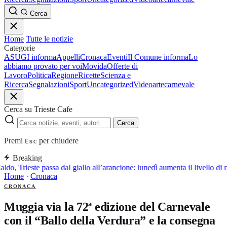
Cerca
Home
Tutte le notizie
Categorie
ASUGI informa
Appelli
Cronaca
Eventi
Il Comune informa
Lo
abbiamo provato per voi
Movida
Offerte di
Lavoro
Politica
Regione
Ricette
Scienza e
Ricerca
Segnalazioni
Sport
Uncategorized
Video
arte
carnevale
Cerca su Trieste Cafe
Cerca
Premi
per chiudere
Esc
Breaking
ldo, Trieste passa dal giallo all’arancione: lunedì aumenta il livello di 
Home
·
Cronaca
CRONACA
Muggia via la 72ª edizione del Carnevale
con il “Ballo della Verdura” e la consegna