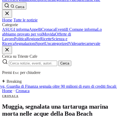
Cerca
Home
Tutte le notizie
Categorie
ASUGI informa
Appelli
Cronaca
Eventi
Il Comune informa
Lo
abbiamo provato per voi
Movida
Offerte di
Lavoro
Politica
Regione
Ricette
Scienza e
Ricerca
Segnalazioni
Sport
Uncategorized
Video
arte
carnevale
Cerca su Trieste Cafe
Cerca
Premi
per chiudere
Esc
Breaking
vg, Guardia di Finanza segnala oltre 90 milioni di euro di crediti fiscali 
Home
·
Cronaca
CRONACA
Muggia, segnalata una tartaruga marina
morta nelle acque della Boa Beach