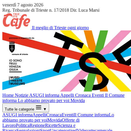
venerdì 7 agosto 2026
Reg. Tribunale di Trieste n. 17/2018
Dir. Luca Marsi
Il meglio di Trieste ogni giorno
Home
Notizie
ASUGI informa
Appelli
Cronaca
Eventi
Il Comune
informa
Lo abbiamo provato per voi
Movida
Tutte le categorie
▼
ASUGI informa
Appelli
Cronaca
Eventi
Il Comune informa
Lo
abbiamo provato per voi
Movida
Offerte di
Lavoro
Politica
Regione
Ricette
Scienza e
Ricerca
Segnalazioni
Sport
Uncategorized
Video
arte
carnevale