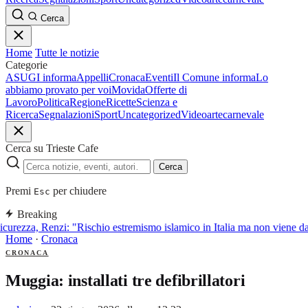
Cerca
Home
Tutte le notizie
Categorie
ASUGI informa
Appelli
Cronaca
Eventi
Il Comune informa
Lo
abbiamo provato per voi
Movida
Offerte di
Lavoro
Politica
Regione
Ricette
Scienza e
Ricerca
Segnalazioni
Sport
Uncategorized
Video
arte
carnevale
Cerca su Trieste Cafe
Cerca
Premi
per chiudere
Esc
Breaking
curezza, Renzi: "Rischio estremismo islamico in Italia ma non viene d
Home
·
Cronaca
CRONACA
Muggia: installati tre defibrillatori