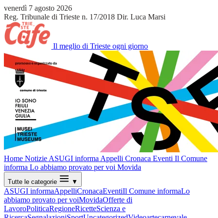
venerdì 7 agosto 2026
Reg. Tribunale di Trieste n. 17/2018
Dir. Luca Marsi
Il meglio di Trieste ogni giorno
Home
Notizie
ASUGI informa
Appelli
Cronaca
Eventi
Il Comune
informa
Lo abbiamo provato per voi
Movida
Tutte le categorie
▼
ASUGI informa
Appelli
Cronaca
Eventi
Il Comune informa
Lo
abbiamo provato per voi
Movida
Offerte di
Lavoro
Politica
Regione
Ricette
Scienza e
Ricerca
Segnalazioni
Sport
Uncategorized
Video
arte
carnevale