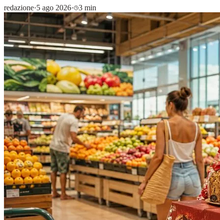
redazione
·
5 ago 2026
·
3 min