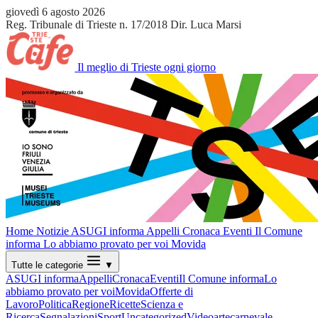
giovedì 6 agosto 2026
Reg. Tribunale di Trieste n. 17/2018
Dir. Luca Marsi
Il meglio di Trieste ogni giorno
Home
Notizie
ASUGI informa
Appelli
Cronaca
Eventi
Il Comune
informa
Lo abbiamo provato per voi
Movida
Tutte le categorie
▼
ASUGI informa
Appelli
Cronaca
Eventi
Il Comune informa
Lo
abbiamo provato per voi
Movida
Offerte di
Lavoro
Politica
Regione
Ricette
Scienza e
Ricerca
Segnalazioni
Sport
Uncategorized
Video
arte
carnevale