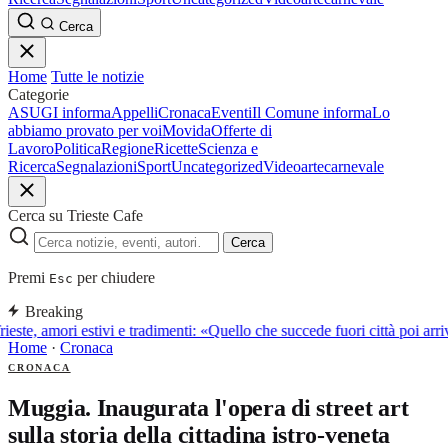
Cerca
Home
Tutte le notizie
Categorie
ASUGI informa
Appelli
Cronaca
Eventi
Il Comune informa
Lo
abbiamo provato per voi
Movida
Offerte di
Lavoro
Politica
Regione
Ricette
Scienza e
Ricerca
Segnalazioni
Sport
Uncategorized
Video
arte
carnevale
Cerca su Trieste Cafe
Cerca
Premi
per chiudere
Esc
Breaking
rieste, amori estivi e tradimenti: «Quello che succede fuori città poi a
Home
·
Cronaca
CRONACA
Muggia. Inaugurata l'opera di street art
sulla storia della cittadina istro-veneta