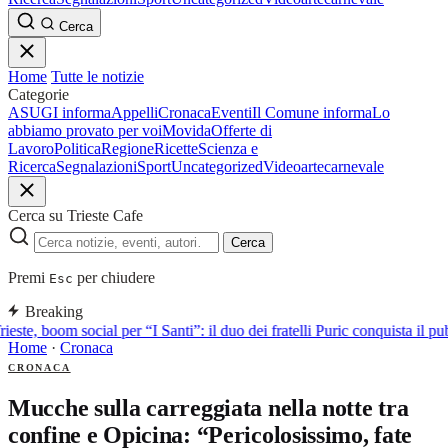
Cerca
Home
Tutte le notizie
Categorie
ASUGI informa
Appelli
Cronaca
Eventi
Il Comune informa
Lo
abbiamo provato per voi
Movida
Offerte di
Lavoro
Politica
Regione
Ricette
Scienza e
Ricerca
Segnalazioni
Sport
Uncategorized
Video
arte
carnevale
Cerca su Trieste Cafe
Cerca
Premi
per chiudere
Esc
Breaking
rieste, boom social per “I Santi”: il duo dei fratelli Puric conquista i
Home
·
Cronaca
CRONACA
Mucche sulla carreggiata nella notte tra
confine e Opicina: “Pericolosissimo, fate