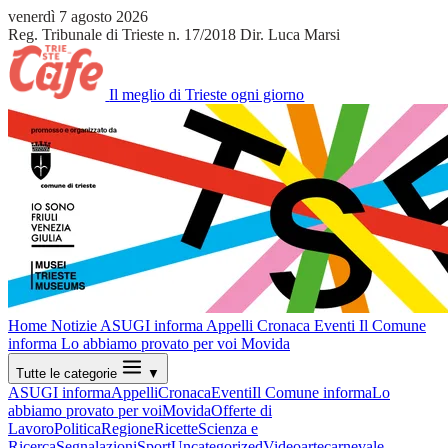
venerdì 7 agosto 2026
Reg. Tribunale di Trieste n. 17/2018
Dir. Luca Marsi
Il meglio di Trieste ogni giorno
Home
Notizie
ASUGI informa
Appelli
Cronaca
Eventi
Il Comune
informa
Lo abbiamo provato per voi
Movida
Tutte le categorie
▼
ASUGI informa
Appelli
Cronaca
Eventi
Il Comune informa
Lo
abbiamo provato per voi
Movida
Offerte di
Lavoro
Politica
Regione
Ricette
Scienza e
Ricerca
Segnalazioni
Sport
Uncategorized
Video
arte
carnevale