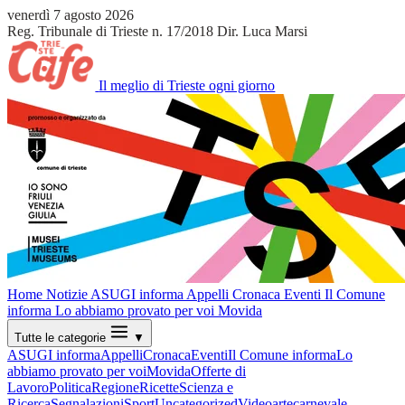
venerdì 7 agosto 2026
Reg. Tribunale di Trieste n. 17/2018
Dir. Luca Marsi
Il meglio di Trieste ogni giorno
Home
Notizie
ASUGI informa
Appelli
Cronaca
Eventi
Il Comune
informa
Lo abbiamo provato per voi
Movida
Tutte le categorie
▼
ASUGI informa
Appelli
Cronaca
Eventi
Il Comune informa
Lo
abbiamo provato per voi
Movida
Offerte di
Lavoro
Politica
Regione
Ricette
Scienza e
Ricerca
Segnalazioni
Sport
Uncategorized
Video
arte
carnevale