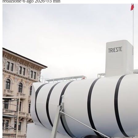
redazione
·
6 ago 2026
·
3 min