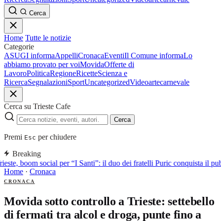
Cerca
Home
Tutte le notizie
Categorie
ASUGI informa
Appelli
Cronaca
Eventi
Il Comune informa
Lo
abbiamo provato per voi
Movida
Offerte di
Lavoro
Politica
Regione
Ricette
Scienza e
Ricerca
Segnalazioni
Sport
Uncategorized
Video
arte
carnevale
Cerca su Trieste Cafe
Cerca
Premi
per chiudere
Esc
Breaking
ieste, boom social per “I Santi”: il duo dei fratelli Puric conquista i
Home
·
Cronaca
CRONACA
Movida sotto controllo a Trieste: settebello
di fermati tra alcol e droga, punte fino a