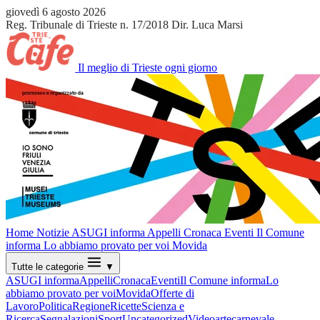
giovedì 6 agosto 2026
Reg. Tribunale di Trieste n. 17/2018
Dir. Luca Marsi
Il meglio di Trieste ogni giorno
Home
Notizie
ASUGI informa
Appelli
Cronaca
Eventi
Il Comune
informa
Lo abbiamo provato per voi
Movida
Tutte le categorie
▼
ASUGI informa
Appelli
Cronaca
Eventi
Il Comune informa
Lo
abbiamo provato per voi
Movida
Offerte di
Lavoro
Politica
Regione
Ricette
Scienza e
Ricerca
Segnalazioni
Sport
Uncategorized
Video
arte
carnevale