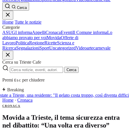
Cerca
Home
Tutte le notizie
Categorie
ASUGI informa
Appelli
Cronaca
Eventi
Il Comune informa
Lo
abbiamo provato per voi
Movida
Offerte di
Lavoro
Politica
Regione
Ricette
Scienza e
Ricerca
Segnalazioni
Sport
Uncategorized
Video
arte
carnevale
Cerca su Trieste Cafe
Cerca
Premi
per chiudere
Esc
Breaking
tate a Trieste, una residente: "Il gelato costa troppo, così diventa diffic
Home
·
Cronaca
CRONACA
Movida a Trieste, il tema sicurezza entra
nel dibattito: “Una volta era diverso”