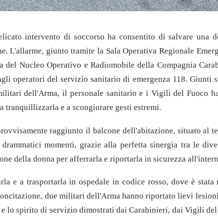
icato intervento di soccorso ha consentito di salvare una do
ione. L'allarme, giunto tramite la Sala Operativa Regionale Emerg
lia del Nucleo Operativo e Radiomobile della Compagnia Carabi
gli operatori del servizio sanitario di emergenza 118. Giunti s
militari dell'Arma, il personale sanitario e i Vigili del Fuoco 
a tranquillizzarla e a scongiurare gesti estremi.
provvisamente raggiunto il balcone dell'abitazione, situato al t
 drammatici momenti, grazie alla perfetta sinergia tra le dive
ione della donna per afferrarla e riportarla in sicurezza all'inte
a e a trasportarla in ospedale in codice rosso, dove è stata r
oncitazione, due militari dell'Arma hanno riportato lievi lesion
 e lo spirito di servizio dimostrati dai Carabinieri, dai Vigili de