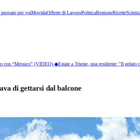
provato per voi
Movida
Offerte di Lavoro
Politica
Regione
Ricette
Scienz
ico con “Messico” (VIDEO)
◆
Estate a Trieste, una residente: "Il gelato co
va di gettarsi dal balcone