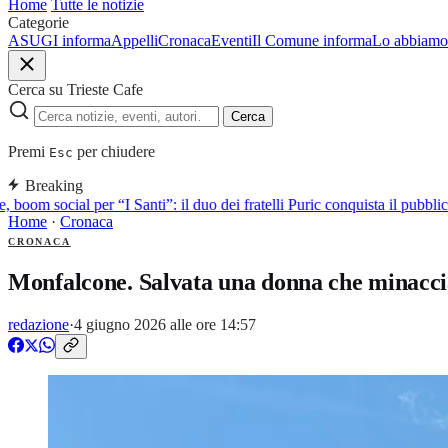
Home
Tutte le notizie
Categorie
ASUGI informa
Appelli
Cronaca
Eventi
Il Comune informa
Lo abbiamo 
Cerca su Trieste Cafe
Cerca
Premi
per chiudere
Esc
Breaking
 boom social per “I Santi”: il duo dei fratelli Puric conquista il pubbl
Home
·
Cronaca
CRONACA
Monfalcone. Salvata una donna che minaccia
redazione
·
4 giugno 2026 alle ore 14:57