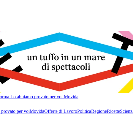
forma
Lo abbiamo provato per voi
Movida
provato per voi
Movida
Offerte di Lavoro
Politica
Regione
Ricette
Scienz