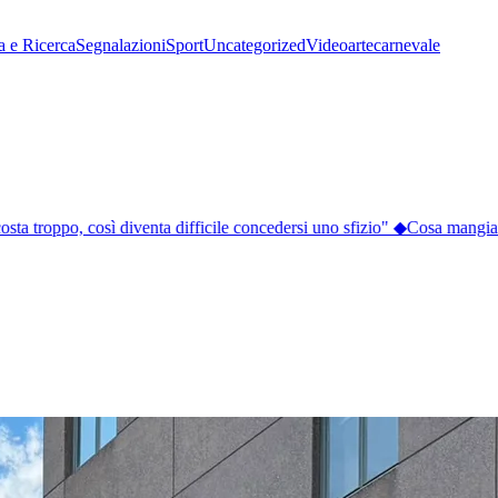
a e Ricerca
Segnalazioni
Sport
Uncategorized
Video
arte
carnevale
sta troppo, così diventa difficile concedersi uno sfizio"
◆
Cosa mangiare a