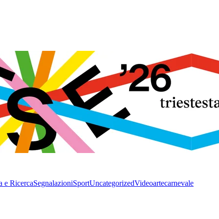
a e Ricerca
Segnalazioni
Sport
Uncategorized
Video
arte
carnevale