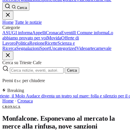
Cerca
Home
Tutte le notizie
Categorie
ASUGI informa
Appelli
Cronaca
Eventi
Il Comune informa
Lo
abbiamo provato per voi
Movida
Offerte di
Lavoro
Politica
Regione
Ricette
Scienza e
Ricerca
Segnalazioni
Sport
Uncategorized
Video
arte
carnevale
Cerca su Trieste Cafe
Cerca
Premi
per chiudere
Esc
Breaking
ieste, il Molo Audace diventa un teatro sul mare: folla e silenzio per il 
Home
·
Cronaca
CRONACA
Monfalcone. Esponevano al mercato la
merce alla rinfusa, nove sanzioni