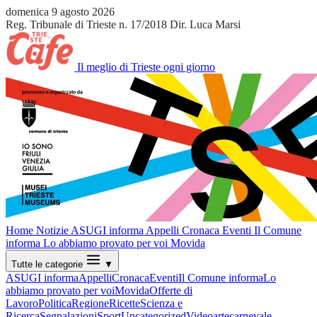
domenica 9 agosto 2026
Reg. Tribunale di Trieste n. 17/2018
Dir. Luca Marsi
Il meglio di Trieste ogni giorno
Home
Notizie
ASUGI informa
Appelli
Cronaca
Eventi
Il Comune
informa
Lo abbiamo provato per voi
Movida
Tutte le categorie
▼
ASUGI informa
Appelli
Cronaca
Eventi
Il Comune informa
Lo
abbiamo provato per voi
Movida
Offerte di
Lavoro
Politica
Regione
Ricette
Scienza e
Ricerca
Segnalazioni
Sport
Uncategorized
Video
arte
carnevale