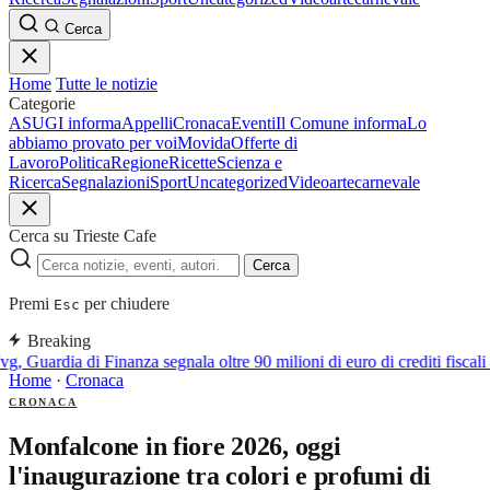
Cerca
Home
Tutte le notizie
Categorie
ASUGI informa
Appelli
Cronaca
Eventi
Il Comune informa
Lo
abbiamo provato per voi
Movida
Offerte di
Lavoro
Politica
Regione
Ricette
Scienza e
Ricerca
Segnalazioni
Sport
Uncategorized
Video
arte
carnevale
Cerca su Trieste Cafe
Cerca
Premi
per chiudere
Esc
Breaking
vg, Guardia di Finanza segnala oltre 90 milioni di euro di crediti fiscali 
Home
·
Cronaca
CRONACA
Monfalcone in fiore 2026, oggi
l'inaugurazione tra colori e profumi di