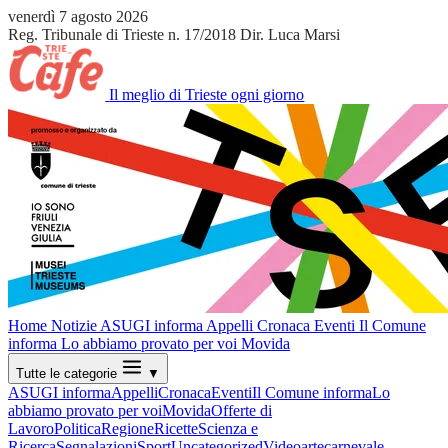
venerdì 7 agosto 2026
Reg. Tribunale di Trieste n. 17/2018
Dir. Luca Marsi
Il meglio di Trieste ogni giorno
Home
Notizie
ASUGI informa
Appelli
Cronaca
Eventi
Il Comune
informa
Lo abbiamo provato per voi
Movida
Tutte le categorie
▼
ASUGI informa
Appelli
Cronaca
Eventi
Il Comune informa
Lo
abbiamo provato per voi
Movida
Offerte di
Lavoro
Politica
Regione
Ricette
Scienza e
Ricerca
Segnalazioni
Sport
Uncategorized
Video
arte
carnevale