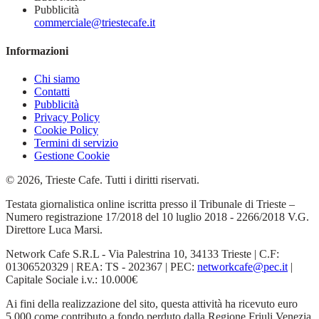
Pubblicità
commerciale@triestecafe.it
Informazioni
Chi siamo
Contatti
Pubblicità
Privacy Policy
Cookie Policy
Termini di servizio
Gestione Cookie
© 2026, Trieste Cafe. Tutti i diritti riservati.
Testata giornalistica online iscritta presso il Tribunale di Trieste –
Numero registrazione 17/2018 del 10 luglio 2018 - 2266/2018 V.G.
Direttore Luca Marsi.
Network Cafe S.R.L - Via Palestrina 10, 34133 Trieste | C.F:
01306520329 | REA: TS - 202367 | PEC:
networkcafe@pec.it
|
Capitale Sociale i.v.: 10.000€
Ai fini della realizzazione del sito, questa attività ha ricevuto euro
5.000 come contributo a fondo perduto dalla Regione Friuli Venezia