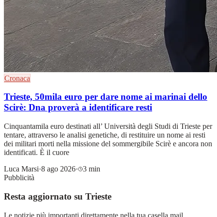
Cronaca
Trieste, 50mila euro per dare nome ai marinai dello
Scirè: Dna proverà a identificare resti
Cinquantamila euro destinati all’ Università degli Studi di Trieste per
tentare, attraverso le analisi genetiche, di restituire un nome ai resti
dei militari morti nella missione del sommergibile Scirè e ancora non
identificati. È il cuore
Luca Marsi
·
8 ago 2026
·
3 min
Pubblicità
Resta aggiornato su Trieste
Le notizie più importanti direttamente nella tua casella mail.