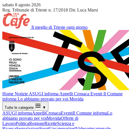
sabato 8 agosto 2026
Reg. Tribunale di Trieste n. 17/2018
Dir. Luca Marsi
Il meglio di Trieste ogni giorno
Home
Notizie
ASUGI informa
Appelli
Cronaca
Eventi
Il Comune
informa
Lo abbiamo provato per voi
Movida
Tutte le categorie
▼
ASUGI informa
Appelli
Cronaca
Eventi
Il Comune informa
Lo
abbiamo provato per voi
Movida
Offerte di
Lavoro
Politica
Regione
Ricette
Scienza e
Ricerca
Segnalazioni
Sport
Uncategorized
Video
arte
carnevale