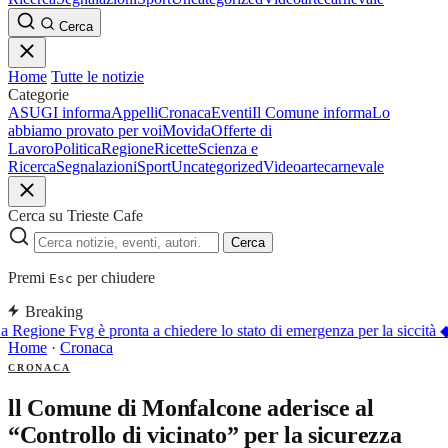
Cerca
Home
Tutte le notizie
Categorie
ASUGI informa
Appelli
Cronaca
Eventi
Il Comune informa
Lo
abbiamo provato per voi
Movida
Offerte di
Lavoro
Politica
Regione
Ricette
Scienza e
Ricerca
Segnalazioni
Sport
Uncategorized
Video
arte
carnevale
Cerca su Trieste Cafe
Cerca
Premi
per chiudere
Esc
Breaking
a Regione Fvg è pronta a chiedere lo stato di emergenza per la siccità
Home
·
Cronaca
CRONACA
ll Comune di Monfalcone aderisce al
“Controllo di vicinato” per la sicurezza