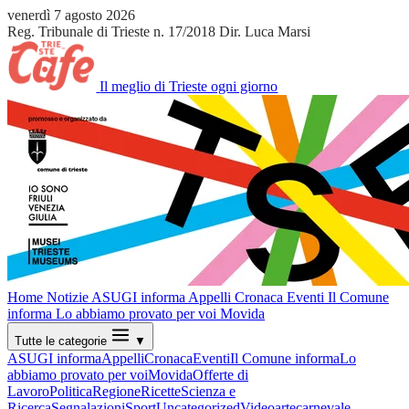
venerdì 7 agosto 2026
Reg. Tribunale di Trieste n. 17/2018
Dir. Luca Marsi
Il meglio di Trieste ogni giorno
Home
Notizie
ASUGI informa
Appelli
Cronaca
Eventi
Il Comune
informa
Lo abbiamo provato per voi
Movida
Tutte le categorie
▼
ASUGI informa
Appelli
Cronaca
Eventi
Il Comune informa
Lo
abbiamo provato per voi
Movida
Offerte di
Lavoro
Politica
Regione
Ricette
Scienza e
Ricerca
Segnalazioni
Sport
Uncategorized
Video
arte
carnevale