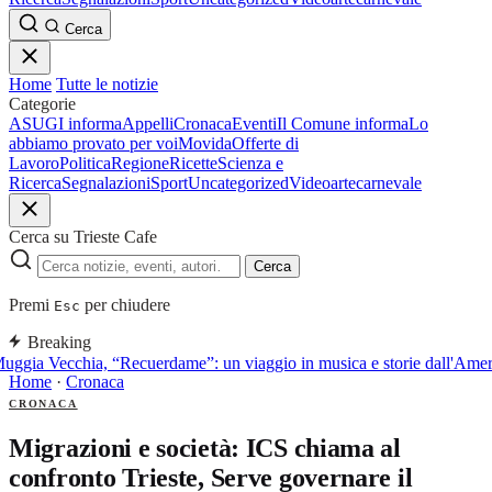
Cerca
Home
Tutte le notizie
Categorie
ASUGI informa
Appelli
Cronaca
Eventi
Il Comune informa
Lo
abbiamo provato per voi
Movida
Offerte di
Lavoro
Politica
Regione
Ricette
Scienza e
Ricerca
Segnalazioni
Sport
Uncategorized
Video
arte
carnevale
Cerca su Trieste Cafe
Cerca
Premi
per chiudere
Esc
Breaking
uggia Vecchia, “Recuerdame”: un viaggio in musica e storie dall'Americ
Home
·
Cronaca
CRONACA
Migrazioni e società: ICS chiama al
confronto Trieste, Serve governare il