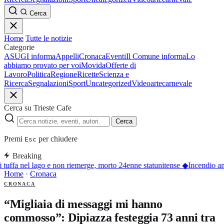
Cerca
Home
Tutte le notizie
Categorie
ASUGI informa
Appelli
Cronaca
Eventi
Il Comune informa
Lo
abbiamo provato per voi
Movida
Offerte di
Lavoro
Politica
Regione
Ricette
Scienza e
Ricerca
Segnalazioni
Sport
Uncategorized
Video
arte
carnevale
Cerca su Trieste Cafe
Cerca
Premi
per chiudere
Esc
Breaking
 tuffa nel lago e non riemerge, morto 24enne statunitense
◆
Incendio an
Home
·
Cronaca
CRONACA
“Migliaia di messaggi mi hanno
commosso”: Dipiazza festeggia 73 anni tra