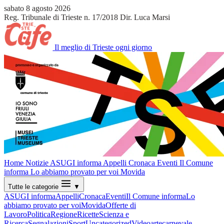
sabato 8 agosto 2026
Reg. Tribunale di Trieste n. 17/2018
Dir. Luca Marsi
Il meglio di Trieste ogni giorno
Home
Notizie
ASUGI informa
Appelli
Cronaca
Eventi
Il Comune
informa
Lo abbiamo provato per voi
Movida
Tutte le categorie
▼
ASUGI informa
Appelli
Cronaca
Eventi
Il Comune informa
Lo
abbiamo provato per voi
Movida
Offerte di
Lavoro
Politica
Regione
Ricette
Scienza e
Ricerca
Segnalazioni
Sport
Uncategorized
Video
arte
carnevale