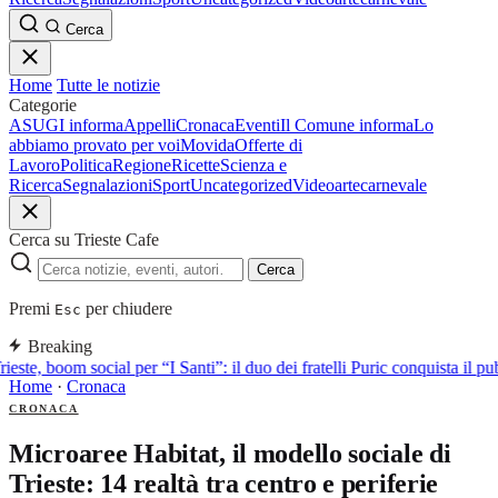
Cerca
Home
Tutte le notizie
Categorie
ASUGI informa
Appelli
Cronaca
Eventi
Il Comune informa
Lo
abbiamo provato per voi
Movida
Offerte di
Lavoro
Politica
Regione
Ricette
Scienza e
Ricerca
Segnalazioni
Sport
Uncategorized
Video
arte
carnevale
Cerca su Trieste Cafe
Cerca
Premi
per chiudere
Esc
Breaking
rieste, boom social per “I Santi”: il duo dei fratelli Puric conquista i
Home
·
Cronaca
CRONACA
Microaree Habitat, il modello sociale di
Trieste: 14 realtà tra centro e periferie