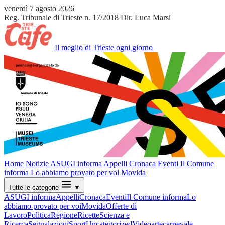
venerdì 7 agosto 2026
Reg. Tribunale di Trieste n. 17/2018
Dir. Luca Marsi
Il meglio di Trieste ogni giorno
Home
Notizie
ASUGI informa
Appelli
Cronaca
Eventi
Il Comune
informa
Lo abbiamo provato per voi
Movida
Tutte le categorie
▼
ASUGI informa
Appelli
Cronaca
Eventi
Il Comune informa
Lo
abbiamo provato per voi
Movida
Offerte di
Lavoro
Politica
Regione
Ricette
Scienza e
Ricerca
Segnalazioni
Sport
Uncategorized
Video
arte
carnevale