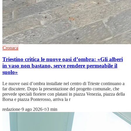
Cronaca
Triestino critica le nuove oasi d’ombra: «Gli alberi
in vaso non bastano, serve rendere permeabile il
suolo»
Le nuove oasi d’ombra installate nel centro di Trieste continuano a
far discutere. Dopo la presentazione del progetto comunale, che
prevede speciali fioriere con platani in piazza Venezia, piazza della
Borsa e piazza Ponterosso, arriva la r
redazione
·
9 ago 2026
·
3 min