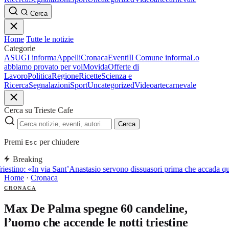
Cerca
Home
Tutte le notizie
Categorie
ASUGI informa
Appelli
Cronaca
Eventi
Il Comune informa
Lo
abbiamo provato per voi
Movida
Offerte di
Lavoro
Politica
Regione
Ricette
Scienza e
Ricerca
Segnalazioni
Sport
Uncategorized
Video
arte
carnevale
Cerca su Trieste Cafe
Cerca
Premi
per chiudere
Esc
Breaking
iestino: «In via Sant’Anastasio servono dissuasori prima che accada q
Home
·
Cronaca
CRONACA
Max De Palma spegne 60 candeline,
l’uomo che accende le notti triestine