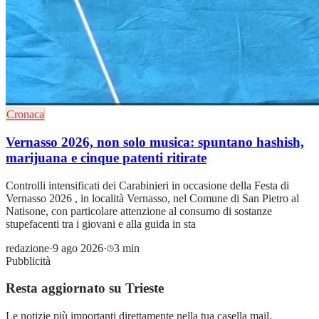
Cronaca
Vernasso 2026, non solo musica: spuntano hashish,
marijuana e cinque patenti ritirate
Controlli intensificati dei Carabinieri in occasione della Festa di
Vernasso 2026 , in località Vernasso, nel Comune di San Pietro al
Natisone, con particolare attenzione al consumo di sostanze
stupefacenti tra i giovani e alla guida in sta
redazione
·
9 ago 2026
·
3 min
Pubblicità
Resta aggiornato su Trieste
Le notizie più importanti direttamente nella tua casella mail.