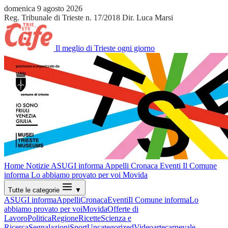
domenica 9 agosto 2026
Reg. Tribunale di Trieste n. 17/2018
Dir. Luca Marsi
Il meglio di Trieste ogni giorno
Home
Notizie
ASUGI informa
Appelli
Cronaca
Eventi
Il Comune
informa
Lo abbiamo provato per voi
Movida
Tutte le categorie
▼
ASUGI informa
Appelli
Cronaca
Eventi
Il Comune informa
Lo
abbiamo provato per voi
Movida
Offerte di
Lavoro
Politica
Regione
Ricette
Scienza e
Ricerca
Segnalazioni
Sport
Uncategorized
Video
arte
carnevale