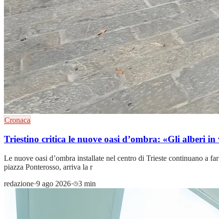
Cronaca
Triestino critica le nuove oasi d’ombra: «Gli alberi i
Le nuove oasi d’ombra installate nel centro di Trieste continuano a fa
piazza Ponterosso, arriva la r
redazione
·
9 ago 2026
·
3 min