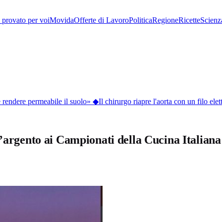
provato per voi
Movida
Offerte di Lavoro
Politica
Regione
Ricette
Scienz
rendere permeabile il suolo»
◆
Il chirurgo riapre l'aorta con un filo elett
l’argento ai Campionati della Cucina Italiana