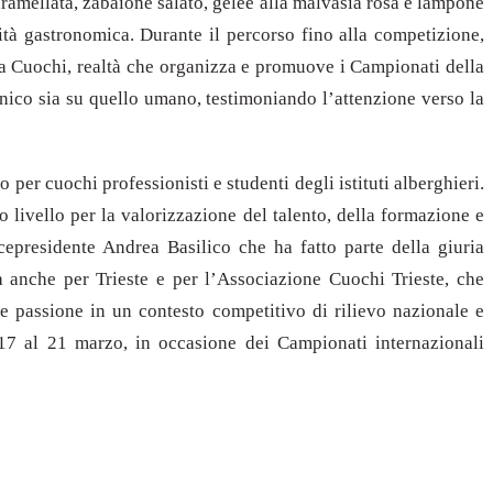
aramellata, zabaione salato, gelée alla malvasia rosa e lampone
ità gastronomica. Durante il percorso fino alla competizione,
na Cuochi, realtà che organizza e promuove i Campionati della
cnico sia su quello umano, testimoniando l’attenzione verso la
 per cuochi professionisti e studenti degli istituti alberghieri.
o livello per la valorizzazione del talento, della formazione e
cepresidente Andrea Basilico che ha fatto parte della giuria
 anche per Trieste e per l’Associazione Cuochi Trieste, che
 passione in un contesto competitivo di rilievo nazionale e
17 al 21 marzo, in occasione dei Campionati internazionali