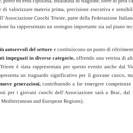
porro ed erba cipollina, insalatina di stagione, sfere di pera c
e di valorizzare materia prima, precisione esecutiva e sensibil
l’Associazione Cuochi Trieste, parte della Federazione Italia
zione ha rappresentato un sostegno importante sia sul piano te
iù autorevoli del settore
e costituiscono un punto di riferimento
ti impegnati in diverse categorie,
offrendo una vetrina di alt
Trieste è stata rappresentata per questo evento anche dal Vi
ppresenta un traguardo significativo per il giovane cuoco, ma
nuove generazioni,
contribuendo a far emergere competenze e
oni per i giovani cuochi dell’Associazione sarà a Brac, dal 
 Mediterranean and European Regions).