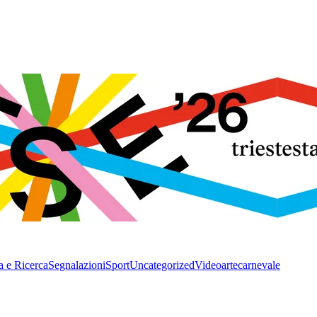
a e Ricerca
Segnalazioni
Sport
Uncategorized
Video
arte
carnevale