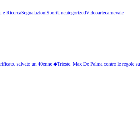
a e Ricerca
Segnalazioni
Sport
Uncategorized
Video
arte
carnevale
rificato, salvato un 40enne
◆
Trieste, Max De Palma contro le regole sull