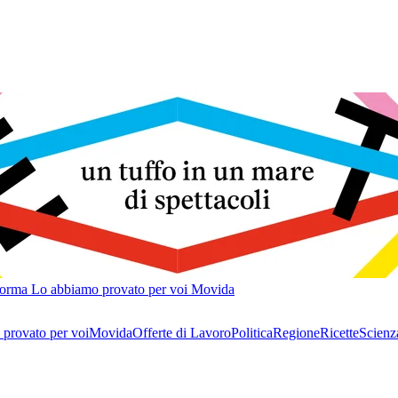
forma
Lo abbiamo provato per voi
Movida
provato per voi
Movida
Offerte di Lavoro
Politica
Regione
Ricette
Scienz