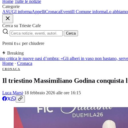
Home
Tutte le notizie
Categorie
ASUGI informa
Appelli
Cronaca
Eventi
Il Comune informa
Lo abbiamo 
Cerca su Trieste Cafe
Cerca
Premi
per chiudere
Esc
Breaking
o critica le nuove oasi d’ombra: «Gli alberi in vaso non bastano, serve 
Home
·
Cronaca
CRONACA
Il triestino Massimiliano Godina conquista 
Luca Marsi
·
18 febbraio 2026 alle ore 16:15