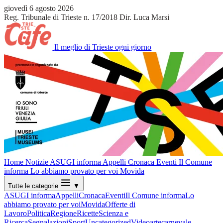
giovedì 6 agosto 2026
Reg. Tribunale di Trieste n. 17/2018
Dir. Luca Marsi
Il meglio di Trieste ogni giorno
Home
Notizie
ASUGI informa
Appelli
Cronaca
Eventi
Il Comune
informa
Lo abbiamo provato per voi
Movida
Tutte le categorie
▼
ASUGI informa
Appelli
Cronaca
Eventi
Il Comune informa
Lo
abbiamo provato per voi
Movida
Offerte di
Lavoro
Politica
Regione
Ricette
Scienza e
Ricerca
Segnalazioni
Sport
Uncategorized
Video
arte
carnevale