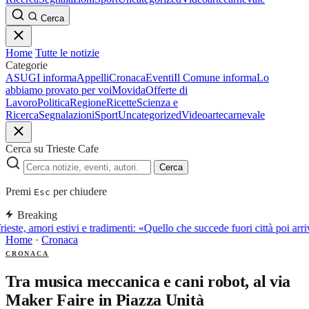
Cerca
Home
Tutte le notizie
Categorie
ASUGI informa
Appelli
Cronaca
Eventi
Il Comune informa
Lo
abbiamo provato per voi
Movida
Offerte di
Lavoro
Politica
Regione
Ricette
Scienza e
Ricerca
Segnalazioni
Sport
Uncategorized
Video
arte
carnevale
Cerca su Trieste Cafe
Cerca
Premi
per chiudere
Esc
Breaking
rieste, amori estivi e tradimenti: «Quello che succede fuori città poi a
Home
·
Cronaca
CRONACA
Tra musica meccanica e cani robot, al via
Maker Faire in Piazza Unità