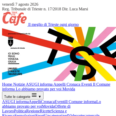
venerdì 7 agosto 2026
Reg. Tribunale di Trieste n. 17/2018
Dir. Luca Marsi
Il meglio di Trieste ogni giorno
Home
Notizie
ASUGI informa
Appelli
Cronaca
Eventi
Il Comune
informa
Lo abbiamo provato per voi
Movida
Tutte le categorie
▼
ASUGI informa
Appelli
Cronaca
Eventi
Il Comune informa
Lo
abbiamo provato per voi
Movida
Offerte di
Lavoro
Politica
Regione
Ricette
Scienza e
Ricerca
Segnalazioni
Sport
Uncategorized
Video
arte
carnevale