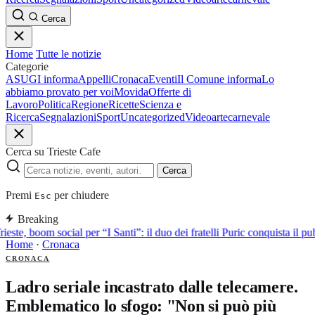
Cerca
Home
Tutte le notizie
Categorie
ASUGI informa
Appelli
Cronaca
Eventi
Il Comune informa
Lo
abbiamo provato per voi
Movida
Offerte di
Lavoro
Politica
Regione
Ricette
Scienza e
Ricerca
Segnalazioni
Sport
Uncategorized
Video
arte
carnevale
Cerca su Trieste Cafe
Cerca
Premi
per chiudere
Esc
Breaking
rieste, boom social per “I Santi”: il duo dei fratelli Puric conquista i
Home
·
Cronaca
CRONACA
Ladro seriale incastrato dalle telecamere.
Emblematico lo sfogo: "Non si può più