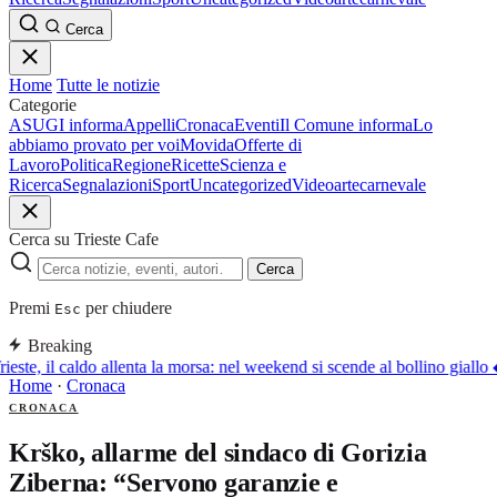
Cerca
Home
Tutte le notizie
Categorie
ASUGI informa
Appelli
Cronaca
Eventi
Il Comune informa
Lo
abbiamo provato per voi
Movida
Offerte di
Lavoro
Politica
Regione
Ricette
Scienza e
Ricerca
Segnalazioni
Sport
Uncategorized
Video
arte
carnevale
Cerca su Trieste Cafe
Cerca
Premi
per chiudere
Esc
Breaking
ieste, il caldo allenta la morsa: nel weekend si scende al bollino giallo
Home
·
Cronaca
CRONACA
Krško, allarme del sindaco di Gorizia
Ziberna: “Servono garanzie e