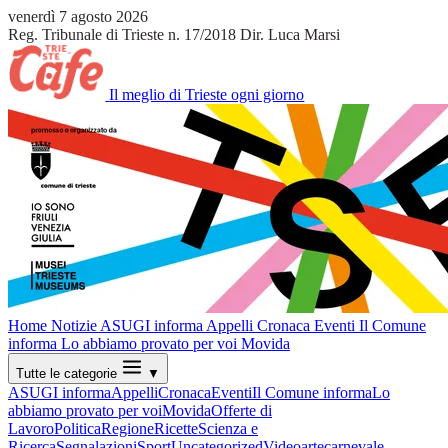
venerdì 7 agosto 2026
Reg. Tribunale di Trieste n. 17/2018
Dir. Luca Marsi
Il meglio di Trieste ogni giorno
Home
Notizie
ASUGI informa
Appelli
Cronaca
Eventi
Il Comune
informa
Lo abbiamo provato per voi
Movida
Tutte le categorie
▼
ASUGI informa
Appelli
Cronaca
Eventi
Il Comune informa
Lo
abbiamo provato per voi
Movida
Offerte di
Lavoro
Politica
Regione
Ricette
Scienza e
Ricerca
Segnalazioni
Sport
Uncategorized
Video
arte
carnevale