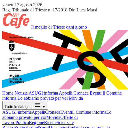
venerdì 7 agosto 2026
Reg. Tribunale di Trieste n. 17/2018
Dir. Luca Marsi
Il meglio di Trieste ogni giorno
Home
Notizie
ASUGI informa
Appelli
Cronaca
Eventi
Il Comune
informa
Lo abbiamo provato per voi
Movida
Tutte le categorie
▼
ASUGI informa
Appelli
Cronaca
Eventi
Il Comune informa
Lo
abbiamo provato per voi
Movida
Offerte di
Lavoro
Politica
Regione
Ricette
Scienza e
Ricerca
Segnalazioni
Sport
Uncategorized
Video
arte
carnevale