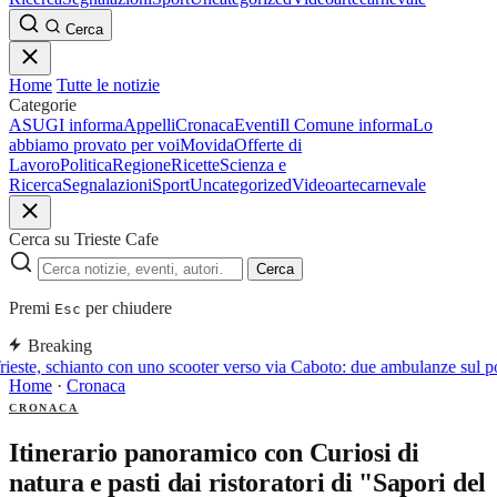
Cerca
Home
Tutte le notizie
Categorie
ASUGI informa
Appelli
Cronaca
Eventi
Il Comune informa
Lo
abbiamo provato per voi
Movida
Offerte di
Lavoro
Politica
Regione
Ricette
Scienza e
Ricerca
Segnalazioni
Sport
Uncategorized
Video
arte
carnevale
Cerca su Trieste Cafe
Cerca
Premi
per chiudere
Esc
Breaking
rieste, schianto con uno scooter verso via Caboto: due ambulanze sul p
Home
·
Cronaca
CRONACA
Itinerario panoramico con Curiosi di
natura e pasti dai ristoratori di "Sapori del