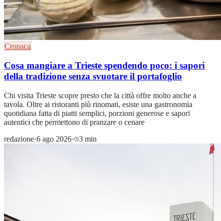
Cronaca
Cosa mangiare a Trieste spendendo poco: i sapori
della tradizione senza svuotare il portafoglio
Chi visita Trieste scopre presto che la città offre molto anche a
tavola. Oltre ai ristoranti più rinomati, esiste una gastronomia
quotidiana fatta di piatti semplici, porzioni generose e sapori
autentici che permettono di pranzare o cenare
redazione
·
6 ago 2026
·
3 min