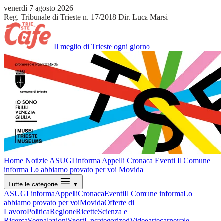
venerdì 7 agosto 2026
Reg. Tribunale di Trieste n. 17/2018
Dir. Luca Marsi
Il meglio di Trieste ogni giorno
Home
Notizie
ASUGI informa
Appelli
Cronaca
Eventi
Il Comune
informa
Lo abbiamo provato per voi
Movida
Tutte le categorie
▼
ASUGI informa
Appelli
Cronaca
Eventi
Il Comune informa
Lo
abbiamo provato per voi
Movida
Offerte di
Lavoro
Politica
Regione
Ricette
Scienza e
Ricerca
Segnalazioni
Sport
Uncategorized
Video
arte
carnevale