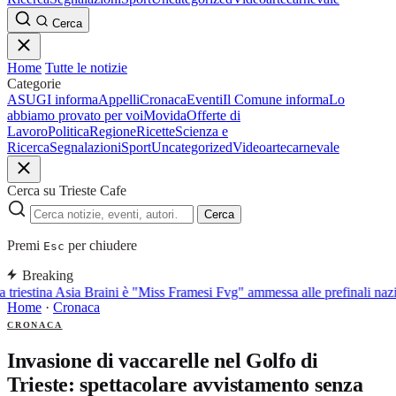
Cerca
Home
Tutte le notizie
Categorie
ASUGI informa
Appelli
Cronaca
Eventi
Il Comune informa
Lo
abbiamo provato per voi
Movida
Offerte di
Lavoro
Politica
Regione
Ricette
Scienza e
Ricerca
Segnalazioni
Sport
Uncategorized
Video
arte
carnevale
Cerca su Trieste Cafe
Cerca
Premi
per chiudere
Esc
Breaking
 triestina Asia Braini è "Miss Framesi Fvg" ammessa alle prefinali nazio
Home
·
Cronaca
CRONACA
Invasione di vaccarelle nel Golfo di
Trieste: spettacolare avvistamento senza