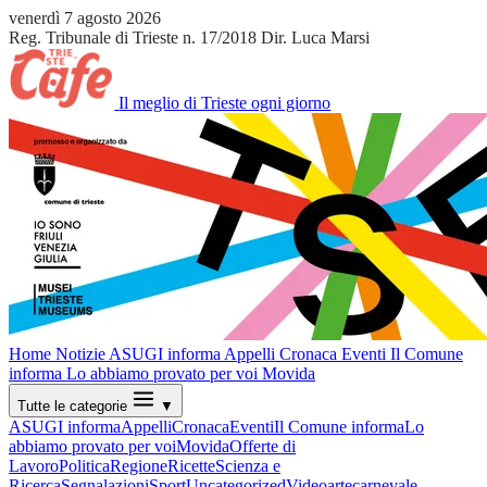
venerdì 7 agosto 2026
Reg. Tribunale di Trieste n. 17/2018
Dir. Luca Marsi
Il meglio di Trieste ogni giorno
Home
Notizie
ASUGI informa
Appelli
Cronaca
Eventi
Il Comune
informa
Lo abbiamo provato per voi
Movida
Tutte le categorie
▼
ASUGI informa
Appelli
Cronaca
Eventi
Il Comune informa
Lo
abbiamo provato per voi
Movida
Offerte di
Lavoro
Politica
Regione
Ricette
Scienza e
Ricerca
Segnalazioni
Sport
Uncategorized
Video
arte
carnevale