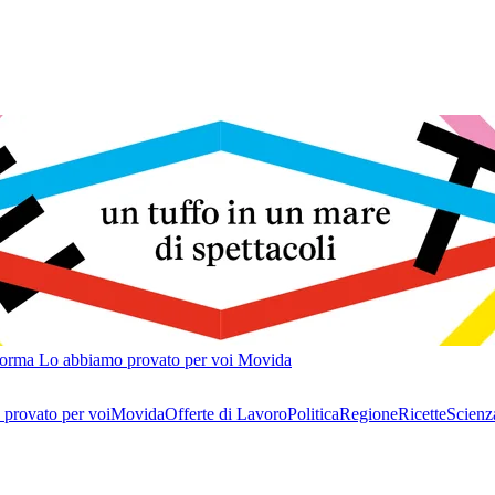
forma
Lo abbiamo provato per voi
Movida
provato per voi
Movida
Offerte di Lavoro
Politica
Regione
Ricette
Scienz