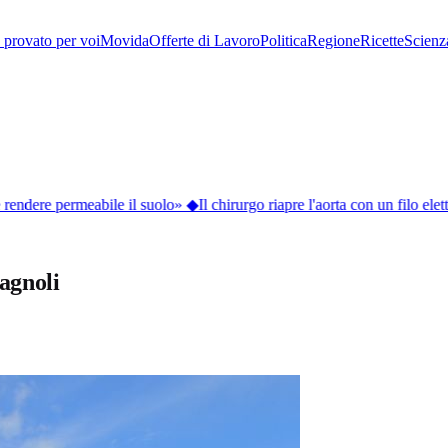
provato per voi
Movida
Offerte di Lavoro
Politica
Regione
Ricette
Scienz
rendere permeabile il suolo»
◆
Il chirurgo riapre l'aorta con un filo elettr
agnoli