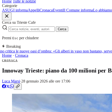
Home
Tutte le notizie
Categorie
ASUGI informa
Appelli
Cronaca
Eventi
Il Comune informa
Lo abbiamo 
Cerca su Trieste Cafe
Cerca
Premi
per chiudere
Esc
Breaking
o critica le nuove oasi d’ombra: «Gli alberi in vaso non bastano, serve 
Home
·
Cronaca
CRONACA
Innoway Trieste: piano da 100 milioni per B
Luca Marsi
·
28 gennaio 2026 alle ore 17:06