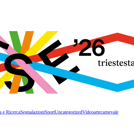
a e Ricerca
Segnalazioni
Sport
Uncategorized
Video
arte
carnevale