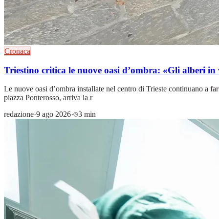
Cronaca
Triestino critica le nuove oasi d’ombra: «Gli alberi i
Le nuove oasi d’ombra installate nel centro di Trieste continuano a fa
piazza Ponterosso, arriva la r
redazione
·
9 ago 2026
·
3 min