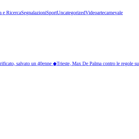
a e Ricerca
Segnalazioni
Sport
Uncategorized
Video
arte
carnevale
ificato, salvato un 40enne
◆
Trieste, Max De Palma contro le regole sulla