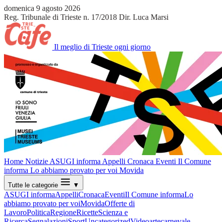
domenica 9 agosto 2026
Reg. Tribunale di Trieste n. 17/2018
Dir. Luca Marsi
Il meglio di Trieste ogni giorno
Home
Notizie
ASUGI informa
Appelli
Cronaca
Eventi
Il Comune
informa
Lo abbiamo provato per voi
Movida
Tutte le categorie
▼
ASUGI informa
Appelli
Cronaca
Eventi
Il Comune informa
Lo
abbiamo provato per voi
Movida
Offerte di
Lavoro
Politica
Regione
Ricette
Scienza e
Ricerca
Segnalazioni
Sport
Uncategorized
Video
arte
carnevale