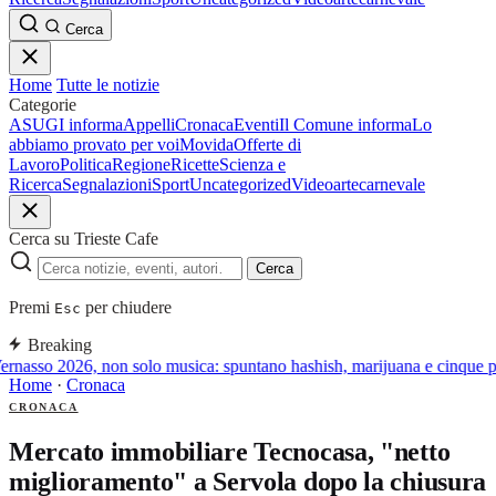
Cerca
Home
Tutte le notizie
Categorie
ASUGI informa
Appelli
Cronaca
Eventi
Il Comune informa
Lo
abbiamo provato per voi
Movida
Offerte di
Lavoro
Politica
Regione
Ricette
Scienza e
Ricerca
Segnalazioni
Sport
Uncategorized
Video
arte
carnevale
Cerca su Trieste Cafe
Cerca
Premi
per chiudere
Esc
Breaking
rnasso 2026, non solo musica: spuntano hashish, marijuana e cinque pat
Home
·
Cronaca
CRONACA
Mercato immobiliare Tecnocasa, "netto
miglioramento" a Servola dopo la chiusura