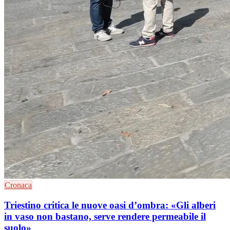
Cronaca
Triestino critica le nuove oasi d’ombra: «Gli alberi
in vaso non bastano, serve rendere permeabile il
suolo»