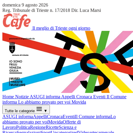
domenica 9 agosto 2026
Reg. Tribunale di Trieste n. 17/2018
Dir. Luca Marsi
Il meglio di Trieste ogni giorno
Home
Notizie
ASUGI informa
Appelli
Cronaca
Eventi
Il Comune
informa
Lo abbiamo provato per voi
Movida
Tutte le categorie
▼
ASUGI informa
Appelli
Cronaca
Eventi
Il Comune informa
Lo
abbiamo provato per voi
Movida
Offerte di
Lavoro
Politica
Regione
Ricette
Scienza e
Ricerca
Segnalazioni
Sport
Uncategorized
Video
arte
carnevale