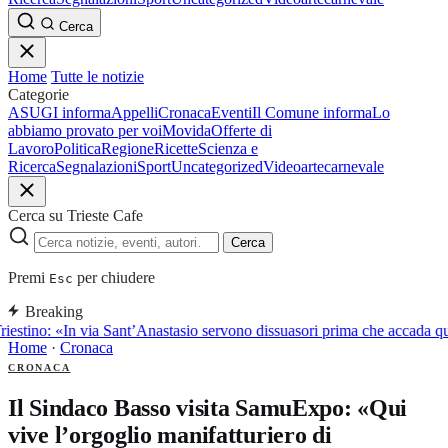
Cerca
Home
Tutte le notizie
Categorie
ASUGI informa
Appelli
Cronaca
Eventi
Il Comune informa
Lo
abbiamo provato per voi
Movida
Offerte di
Lavoro
Politica
Regione
Ricette
Scienza e
Ricerca
Segnalazioni
Sport
Uncategorized
Video
arte
carnevale
Cerca su Trieste Cafe
Cerca
Premi
per chiudere
Esc
Breaking
riestino: «In via Sant’Anastasio servono dissuasori prima che accada q
Home
·
Cronaca
CRONACA
Il Sindaco Basso visita SamuExpo: «Qui
vive l’orgoglio manifatturiero di