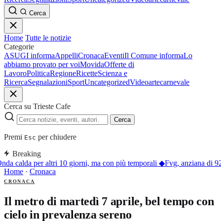
Cerca
Home
Tutte le notizie
Categorie
ASUGI informa
Appelli
Cronaca
Eventi
Il Comune informa
Lo
abbiamo provato per voi
Movida
Offerte di
Lavoro
Politica
Regione
Ricette
Scienza e
Ricerca
Segnalazioni
Sport
Uncategorized
Video
arte
carnevale
Cerca su Trieste Cafe
Cerca
Premi
per chiudere
Esc
Breaking
nda calda per altri 10 giorni, ma con più temporali
◆
Fvg, anziana di 92
Home
·
Cronaca
CRONACA
Il metro di martedì 7 aprile, bel tempo con
cielo in prevalenza sereno