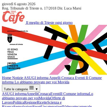
giovedì 6 agosto 2026
Reg. Tribunale di Trieste n. 17/2018
Dir. Luca Marsi
Il meglio di Trieste ogni giorno
Home
Notizie
ASUGI informa
Appelli
Cronaca
Eventi
Il Comune
informa
Lo abbiamo provato per voi
Movida
Tutte le categorie
▼
ASUGI informa
Appelli
Cronaca
Eventi
Il Comune informa
Lo
abbiamo provato per voi
Movida
Offerte di
Lavoro
Politica
Regione
Ricette
Scienza e
Ricerca
Segnalazioni
Sport
Uncategorized
Video
arte
carnevale