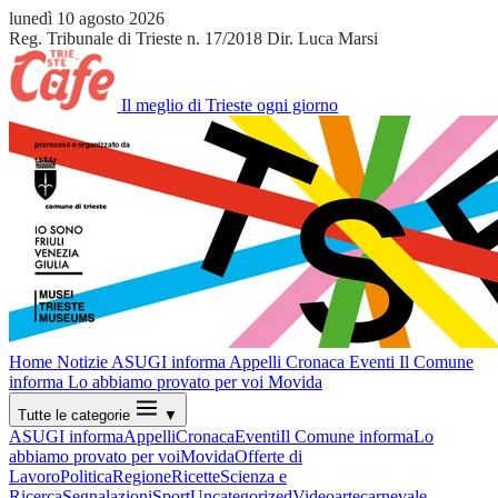
lunedì 10 agosto 2026
Reg. Tribunale di Trieste n. 17/2018
Dir. Luca Marsi
Il meglio di Trieste ogni giorno
Home
Notizie
ASUGI informa
Appelli
Cronaca
Eventi
Il Comune
informa
Lo abbiamo provato per voi
Movida
Tutte le categorie
▼
ASUGI informa
Appelli
Cronaca
Eventi
Il Comune informa
Lo
abbiamo provato per voi
Movida
Offerte di
Lavoro
Politica
Regione
Ricette
Scienza e
Ricerca
Segnalazioni
Sport
Uncategorized
Video
arte
carnevale