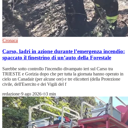
Cronaca
Carso, ladri in azione durante l’emergenza incendio:
spaccato il finestrino di un’auto della Forestale
Sarebbe sotto controllo l'incendio divampato ieri sul Carso tra
TRIESTE e Gorizia dopo che per tutta la giornata hanno operato in
cielo un Canadair (per alcune ore) e tre elicotteri (della Protezione
civile, dell'Esercito e dei Vigili del f
redazione
·
9 ago 2026
·
3 min