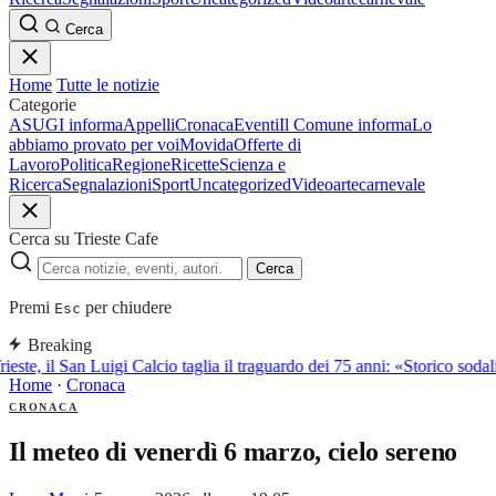
Cerca
Home
Tutte le notizie
Categorie
ASUGI informa
Appelli
Cronaca
Eventi
Il Comune informa
Lo
abbiamo provato per voi
Movida
Offerte di
Lavoro
Politica
Regione
Ricette
Scienza e
Ricerca
Segnalazioni
Sport
Uncategorized
Video
arte
carnevale
Cerca su Trieste Cafe
Cerca
Premi
per chiudere
Esc
Breaking
ieste, il San Luigi Calcio taglia il traguardo dei 75 anni: «Storico sodali
Home
·
Cronaca
CRONACA
Il meteo di venerdì 6 marzo, cielo sereno