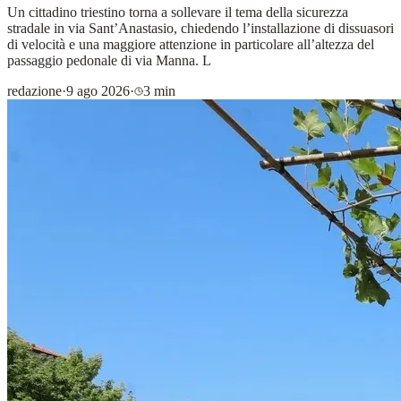
Un cittadino triestino torna a sollevare il tema della sicurezza
stradale in via Sant’Anastasio, chiedendo l’installazione di dissuasori
di velocità e una maggiore attenzione in particolare all’altezza del
passaggio pedonale di via Manna. L
redazione
·
9 ago 2026
·
3 min