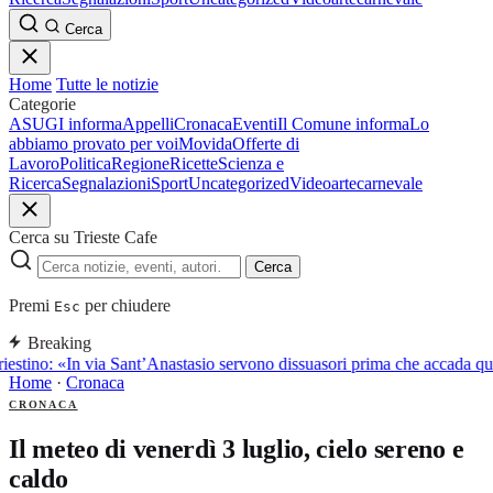
Cerca
Home
Tutte le notizie
Categorie
ASUGI informa
Appelli
Cronaca
Eventi
Il Comune informa
Lo
abbiamo provato per voi
Movida
Offerte di
Lavoro
Politica
Regione
Ricette
Scienza e
Ricerca
Segnalazioni
Sport
Uncategorized
Video
arte
carnevale
Cerca su Trieste Cafe
Cerca
Premi
per chiudere
Esc
Breaking
iestino: «In via Sant’Anastasio servono dissuasori prima che accada qu
Home
·
Cronaca
CRONACA
Il meteo di venerdì 3 luglio, cielo sereno e
caldo