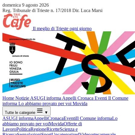
domenica 9 agosto 2026
Reg. Tribunale di Trieste n. 17/2018
Dir. Luca Marsi
Il meglio di Trieste ogni giorno
Home
Notizie
ASUGI informa
Appelli
Cronaca
Eventi
Il Comune
informa
Lo abbiamo provato per voi
Movida
Tutte le categorie
▼
ASUGI informa
Appelli
Cronaca
Eventi
Il Comune informa
Lo
abbiamo provato per voi
Movida
Offerte di
Lavoro
Politica
Regione
Ricette
Scienza e
Ricerca
Segnalazioni
Sport
Uncategorized
Video
arte
carnevale