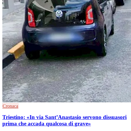
Cronaca
Triestino: «In via Sant’Anastasio servono dissuasori
prima che accada qualcosa di grave»