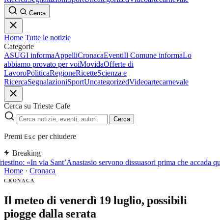
Cerca
Home
Tutte le notizie
Categorie
ASUGI informa
Appelli
Cronaca
Eventi
Il Comune informa
Lo
abbiamo provato per voi
Movida
Offerte di
Lavoro
Politica
Regione
Ricette
Scienza e
Ricerca
Segnalazioni
Sport
Uncategorized
Video
arte
carnevale
Cerca su Trieste Cafe
Cerca
Premi
per chiudere
Esc
Breaking
iestino: «In via Sant’Anastasio servono dissuasori prima che accada q
Home
·
Cronaca
CRONACA
Il meteo di venerdì 19 luglio, possibili
piogge dalla serata