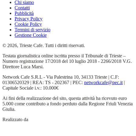
Chi siamo
Contatti
Pubblicità
Privacy Policy
Cookie Policy
Termini di servizio
Gestione Cookie
© 2026, Trieste Cafe. Tutti i diritti riservati.
Testata giornalistica online iscritta presso il Tribunale di Trieste –
Numero registrazione 17/2018 del 10 luglio 2018 - 2266/2018 V.G.
Direttore Luca Marsi.
Network Cafe S.R.L - Via Palestrina 10, 34133 Trieste | C.F:
01306520329 | REA: TS - 202367 | PEC:
networkcafe@pec.it
|
Capitale Sociale i.v.: 10.000€
Ai fini della realizzazione del sito, questa attività ha ricevuto euro
5.000 come contributo a fondo perduto dalla Regione Friuli Venezia
Giulia.
Realizzato da