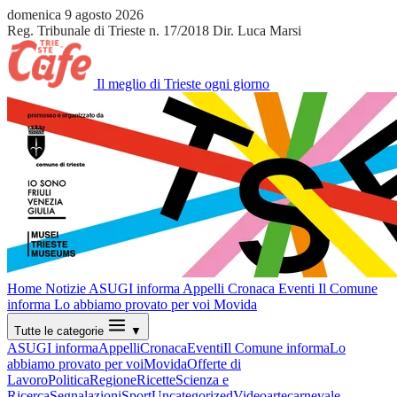
domenica 9 agosto 2026
Reg. Tribunale di Trieste n. 17/2018
Dir. Luca Marsi
Il meglio di Trieste ogni giorno
Home
Notizie
ASUGI informa
Appelli
Cronaca
Eventi
Il Comune
informa
Lo abbiamo provato per voi
Movida
Tutte le categorie
▼
ASUGI informa
Appelli
Cronaca
Eventi
Il Comune informa
Lo
abbiamo provato per voi
Movida
Offerte di
Lavoro
Politica
Regione
Ricette
Scienza e
Ricerca
Segnalazioni
Sport
Uncategorized
Video
arte
carnevale