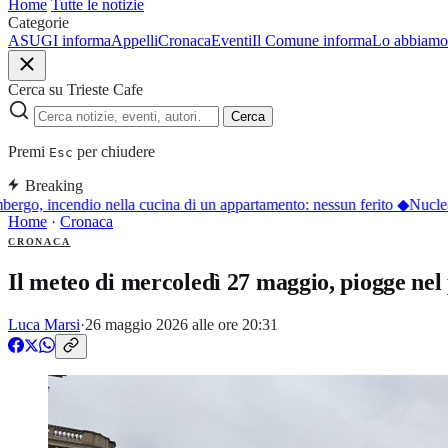
Home
Tutte le notizie
Categorie
ASUGI informa
Appelli
Cronaca
Eventi
Il Comune informa
Lo abbiamo 
Cerca su Trieste Cafe
Cerca
Premi
per chiudere
Esc
Breaking
rgo, incendio nella cucina di un appartamento: nessun ferito
◆
Nucleare
Home
·
Cronaca
CRONACA
Il meteo di mercoledì 27 maggio, piogge ne
Luca Marsi
·
26 maggio 2026 alle ore 20:31