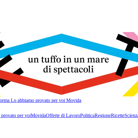
forma
Lo abbiamo provato per voi
Movida
provato per voi
Movida
Offerte di Lavoro
Politica
Regione
Ricette
Scienz