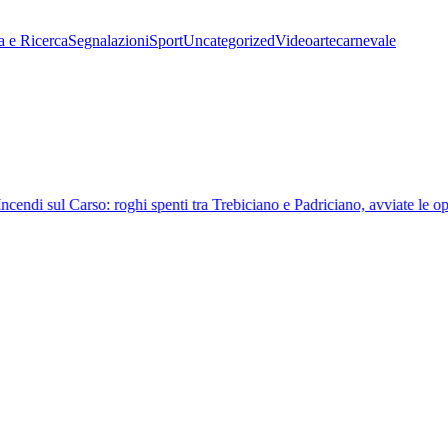
a e Ricerca
Segnalazioni
Sport
Uncategorized
Video
arte
carnevale
cendi sul Carso: roghi spenti tra Trebiciano e Padriciano, avviate le ope