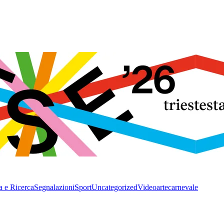
a e Ricerca
Segnalazioni
Sport
Uncategorized
Video
arte
carnevale