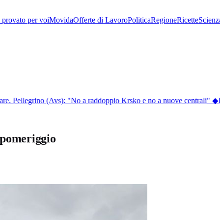
provato per voi
Movida
Offerte di Lavoro
Politica
Regione
Ricette
Scienz
. Pellegrino (Avs): "No a raddoppio Krsko e no a nuove centrali"
◆
In
l pomeriggio