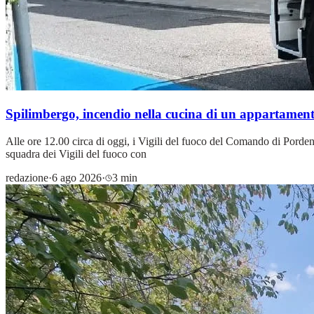
Spilimbergo, incendio nella cucina di un appartament
Alle ore 12.00 circa di oggi, i Vigili del fuoco del Comando di Porden
squadra dei Vigili del fuoco con
redazione
·
6 ago 2026
·
3 min