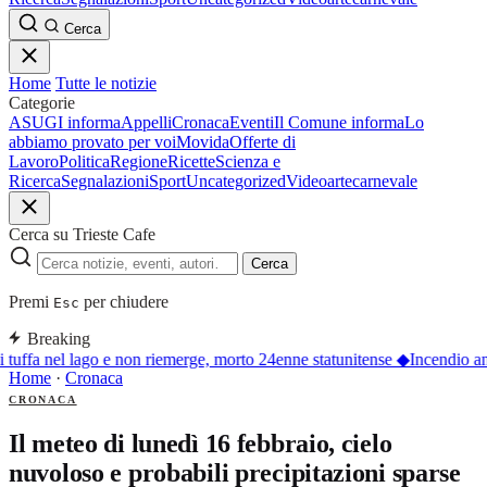
Cerca
Home
Tutte le notizie
Categorie
ASUGI informa
Appelli
Cronaca
Eventi
Il Comune informa
Lo
abbiamo provato per voi
Movida
Offerte di
Lavoro
Politica
Regione
Ricette
Scienza e
Ricerca
Segnalazioni
Sport
Uncategorized
Video
arte
carnevale
Cerca su Trieste Cafe
Cerca
Premi
per chiudere
Esc
Breaking
 tuffa nel lago e non riemerge, morto 24enne statunitense
◆
Incendio an
Home
·
Cronaca
CRONACA
Il meteo di lunedì 16 febbraio, cielo
nuvoloso e probabili precipitazioni sparse