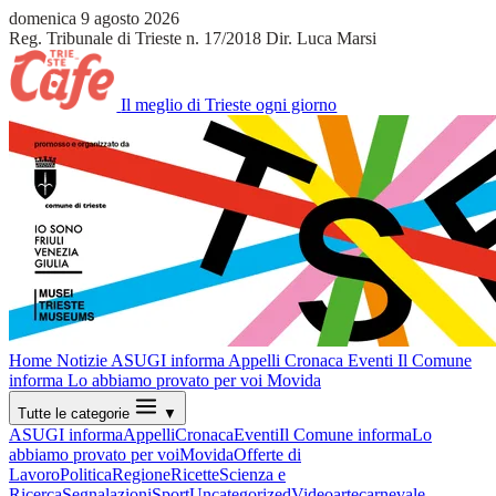
domenica 9 agosto 2026
Reg. Tribunale di Trieste n. 17/2018
Dir. Luca Marsi
Il meglio di Trieste ogni giorno
Home
Notizie
ASUGI informa
Appelli
Cronaca
Eventi
Il Comune
informa
Lo abbiamo provato per voi
Movida
Tutte le categorie
▼
ASUGI informa
Appelli
Cronaca
Eventi
Il Comune informa
Lo
abbiamo provato per voi
Movida
Offerte di
Lavoro
Politica
Regione
Ricette
Scienza e
Ricerca
Segnalazioni
Sport
Uncategorized
Video
arte
carnevale