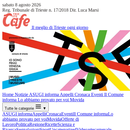
sabato 8 agosto 2026
Reg. Tribunale di Trieste n. 17/2018
Dir. Luca Marsi
Il meglio di Trieste ogni giorno
Home
Notizie
ASUGI informa
Appelli
Cronaca
Eventi
Il Comune
informa
Lo abbiamo provato per voi
Movida
Tutte le categorie
▼
ASUGI informa
Appelli
Cronaca
Eventi
Il Comune informa
Lo
abbiamo provato per voi
Movida
Offerte di
Lavoro
Politica
Regione
Ricette
Scienza e
Ricerca
Segnalazioni
Sport
Uncategorized
Video
arte
carnevale