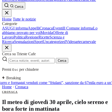
Cerca
Home
Tutte le notizie
Categorie
ASUGI informa
Appelli
Cronaca
Eventi
Il Comune informa
Lo
abbiamo provato per voi
Movida
Offerte di
Lavoro
Politica
Regione
Ricette
Scienza e
Ricerca
Segnalazioni
Sport
Uncategorized
Video
arte
carnevale
Cerca su Trieste Cafe
Cerca
Premi
per chiudere
Esc
Breaking
urro e formaggi venduti come “friulani”, sanzione da 67mila euro a un’a
Home
·
Cronaca
CRONACA
Il meteo di giovedì 30 aprile, cielo sereno e
bora forte in mattinata