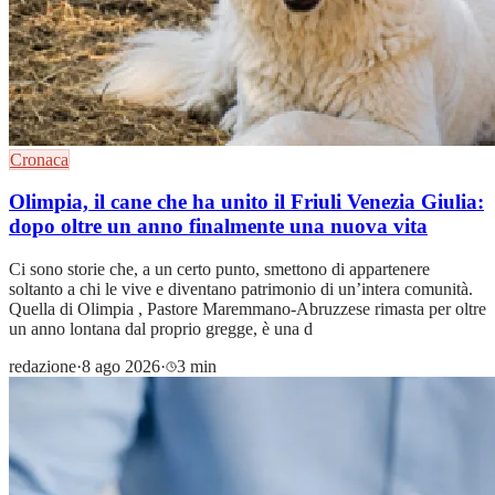
Cronaca
Olimpia, il cane che ha unito il Friuli Venezia Giulia:
dopo oltre un anno finalmente una nuova vita
Ci sono storie che, a un certo punto, smettono di appartenere
soltanto a chi le vive e diventano patrimonio di un’intera comunità.
Quella di Olimpia , Pastore Maremmano-Abruzzese rimasta per oltre
un anno lontana dal proprio gregge, è una d
redazione
·
8 ago 2026
·
3 min