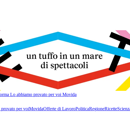
forma
Lo abbiamo provato per voi
Movida
provato per voi
Movida
Offerte di Lavoro
Politica
Regione
Ricette
Scienz