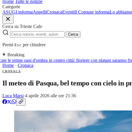
Home
Tutte le notizie
Categorie
ASUGI informa
Appelli
Cronaca
Eventi
Il Comune informa
Lo abbiamo 
Cerca su Trieste Cafe
Cerca
Premi
per chiudere
Esc
Breaking
e le prime oasi d'ombra in centro città: fioriere con platani saranno fis
Home
·
Cronaca
CRONACA
Il meteo di Pasqua, bel tempo con cielo in p
Luca Marsi
·
4 aprile 2026 alle ore 21:36