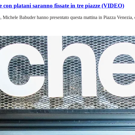
re con platani saranno fissate in tre piazze (VIDEO)
rio, Michele Babuder hanno presentato questa mattina in Piazza Venezia, d