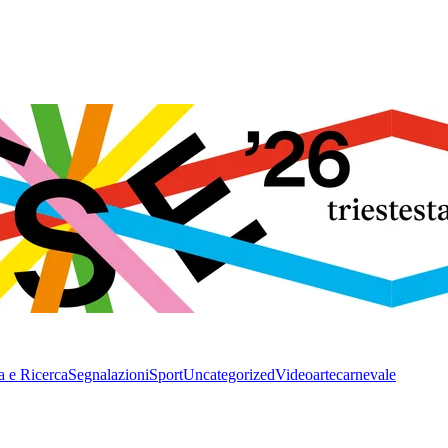
a e Ricerca
Segnalazioni
Sport
Uncategorized
Video
arte
carnevale