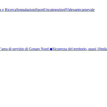
a e Ricerca
Segnalazioni
Sport
Uncategorized
Video
arte
carnevale
area di servizio di Gonars Nord
◆
Sicurezza del territorio, quasi 10mila 