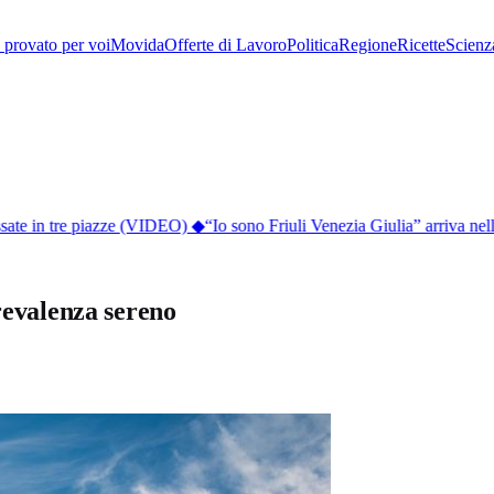
provato per voi
Movida
Offerte di Lavoro
Politica
Regione
Ricette
Scienz
sate in tre piazze (VIDEO)
◆
“Io sono Friuli Venezia Giulia” arriva nell’
revalenza sereno