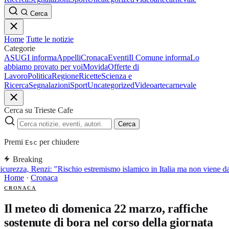
Cerca
Home
Tutte le notizie
Categorie
ASUGI informa
Appelli
Cronaca
Eventi
Il Comune informa
Lo
abbiamo provato per voi
Movida
Offerte di
Lavoro
Politica
Regione
Ricette
Scienza e
Ricerca
Segnalazioni
Sport
Uncategorized
Video
arte
carnevale
Cerca su Trieste Cafe
Cerca
Premi
per chiudere
Esc
Breaking
icurezza, Renzi: "Rischio estremismo islamico in Italia ma non viene d
Home
·
Cronaca
CRONACA
Il meteo di domenica 22 marzo, raffiche
sostenute di bora nel corso della giornata