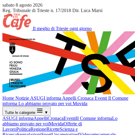
sabato 8 agosto 2026
Reg. Tribunale di Trieste n. 17/2018
Dir. Luca Marsi
Il meglio di Trieste ogni giorno
Home
Notizie
ASUGI informa
Appelli
Cronaca
Eventi
Il Comune
informa
Lo abbiamo provato per voi
Movida
Tutte le categorie
▼
ASUGI informa
Appelli
Cronaca
Eventi
Il Comune informa
Lo
abbiamo provato per voi
Movida
Offerte di
Lavoro
Politica
Regione
Ricette
Scienza e
Ricerca
Segnalazioni
Sport
Uncategorized
Video
arte
carnevale