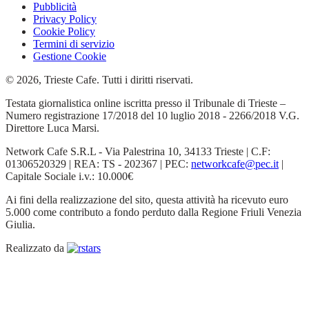
Pubblicità
Privacy Policy
Cookie Policy
Termini di servizio
Gestione Cookie
© 2026, Trieste Cafe. Tutti i diritti riservati.
Testata giornalistica online iscritta presso il Tribunale di Trieste –
Numero registrazione 17/2018 del 10 luglio 2018 - 2266/2018 V.G.
Direttore Luca Marsi.
Network Cafe S.R.L - Via Palestrina 10, 34133 Trieste | C.F:
01306520329 | REA: TS - 202367 | PEC:
networkcafe@pec.it
|
Capitale Sociale i.v.: 10.000€
Ai fini della realizzazione del sito, questa attività ha ricevuto euro
5.000 come contributo a fondo perduto dalla Regione Friuli Venezia
Giulia.
Realizzato da