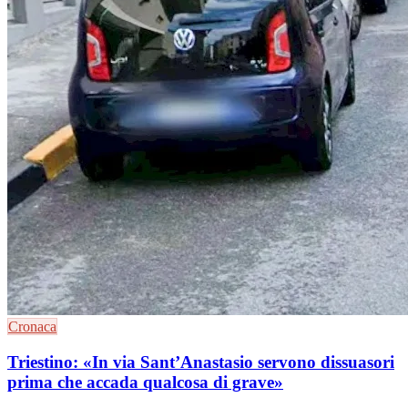
Cronaca
Triestino: «In via Sant’Anastasio servono dissuasori
prima che accada qualcosa di grave»