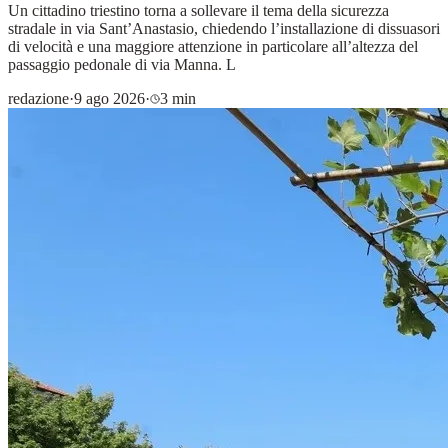
Un cittadino triestino torna a sollevare il tema della sicurezza
stradale in via Sant’Anastasio, chiedendo l’installazione di dissuasori
di velocità e una maggiore attenzione in particolare all’altezza del
passaggio pedonale di via Manna. L
redazione
·
9 ago 2026
·
3 min