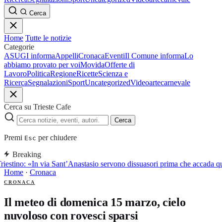
Cerca
Home
Tutte le notizie
Categorie
ASUGI informa
Appelli
Cronaca
Eventi
Il Comune informa
Lo
abbiamo provato per voi
Movida
Offerte di
Lavoro
Politica
Regione
Ricette
Scienza e
Ricerca
Segnalazioni
Sport
Uncategorized
Video
arte
carnevale
Cerca su Trieste Cafe
Cerca
Premi
per chiudere
Esc
Breaking
riestino: «In via Sant’Anastasio servono dissuasori prima che accada q
Home
·
Cronaca
CRONACA
Il meteo di domenica 15 marzo, cielo
nuvoloso con rovesci sparsi