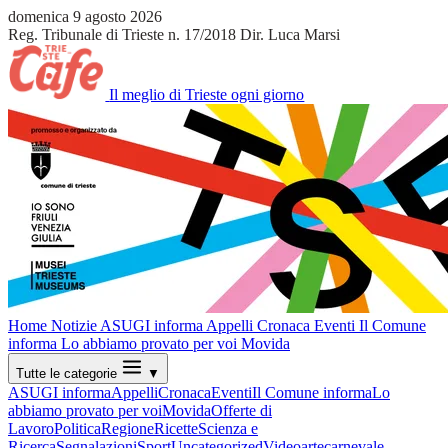
domenica 9 agosto 2026
Reg. Tribunale di Trieste n. 17/2018
Dir. Luca Marsi
Il meglio di Trieste ogni giorno
Home
Notizie
ASUGI informa
Appelli
Cronaca
Eventi
Il Comune
informa
Lo abbiamo provato per voi
Movida
Tutte le categorie
▼
ASUGI informa
Appelli
Cronaca
Eventi
Il Comune informa
Lo
abbiamo provato per voi
Movida
Offerte di
Lavoro
Politica
Regione
Ricette
Scienza e
Ricerca
Segnalazioni
Sport
Uncategorized
Video
arte
carnevale