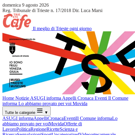
domenica 9 agosto 2026
Reg. Tribunale di Trieste n. 17/2018
Dir. Luca Marsi
Il meglio di Trieste ogni giorno
Home
Notizie
ASUGI informa
Appelli
Cronaca
Eventi
Il Comune
informa
Lo abbiamo provato per voi
Movida
Tutte le categorie
▼
ASUGI informa
Appelli
Cronaca
Eventi
Il Comune informa
Lo
abbiamo provato per voi
Movida
Offerte di
Lavoro
Politica
Regione
Ricette
Scienza e
Ricerca
Segnalazioni
Sport
Uncategorized
Video
arte
carnevale