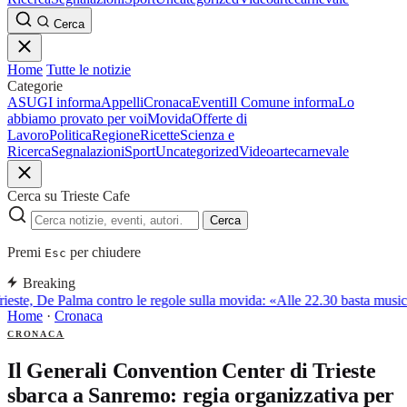
Cerca
Home
Tutte le notizie
Categorie
ASUGI informa
Appelli
Cronaca
Eventi
Il Comune informa
Lo
abbiamo provato per voi
Movida
Offerte di
Lavoro
Politica
Regione
Ricette
Scienza e
Ricerca
Segnalazioni
Sport
Uncategorized
Video
arte
carnevale
Cerca su Trieste Cafe
Cerca
Premi
per chiudere
Esc
Breaking
ieste, De Palma contro le regole sulla movida: «Alle 22.30 basta musica
Home
·
Cronaca
CRONACA
Il Generali Convention Center di Trieste
sbarca a Sanremo: regia organizzativa per