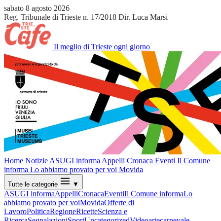
sabato 8 agosto 2026
Reg. Tribunale di Trieste n. 17/2018
Dir. Luca Marsi
Il meglio di Trieste ogni giorno
Home
Notizie
ASUGI informa
Appelli
Cronaca
Eventi
Il Comune
informa
Lo abbiamo provato per voi
Movida
Tutte le categorie
▼
ASUGI informa
Appelli
Cronaca
Eventi
Il Comune informa
Lo
abbiamo provato per voi
Movida
Offerte di
Lavoro
Politica
Regione
Ricette
Scienza e
Ricerca
Segnalazioni
Sport
Uncategorized
Video
arte
carnevale