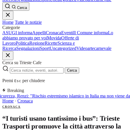
Cerca
Home
Tutte le notizie
Categorie
ASUGI informa
Appelli
Cronaca
Eventi
Il Comune informa
Lo
abbiamo provato per voi
Movida
Offerte di
Lavoro
Politica
Regione
Ricette
Scienza e
Ricerca
Segnalazioni
Sport
Uncategorized
Video
arte
carnevale
Cerca su Trieste Cafe
Cerca
Premi
per chiudere
Esc
Breaking
curezza, Renzi: "Rischio estremismo islamico in Italia ma non viene d
Home
·
Cronaca
CRONACA
“I turisti usano tantissimo i bus”: Trieste
Trasporti promuove la città attraverso la