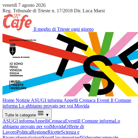
venerdì 7 agosto 2026
Reg. Tribunale di Trieste n. 17/2018
Dir. Luca Marsi
Il meglio di Trieste ogni giorno
Home
Notizie
ASUGI informa
Appelli
Cronaca
Eventi
Il Comune
informa
Lo abbiamo provato per voi
Movida
Tutte le categorie
▼
ASUGI informa
Appelli
Cronaca
Eventi
Il Comune informa
Lo
abbiamo provato per voi
Movida
Offerte di
Lavoro
Politica
Regione
Ricette
Scienza e
Ricerca
Segnalazioni
Sport
Uncategorized
Video
arte
carnevale