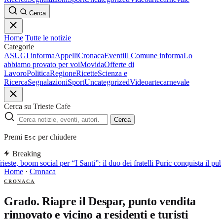
Cerca
Home
Tutte le notizie
Categorie
ASUGI informa
Appelli
Cronaca
Eventi
Il Comune informa
Lo
abbiamo provato per voi
Movida
Offerte di
Lavoro
Politica
Regione
Ricette
Scienza e
Ricerca
Segnalazioni
Sport
Uncategorized
Video
arte
carnevale
Cerca su Trieste Cafe
Cerca
Premi
per chiudere
Esc
Breaking
rieste, boom social per “I Santi”: il duo dei fratelli Puric conquista i
Home
·
Cronaca
CRONACA
Grado. Riapre il Despar, punto vendita
rinnovato e vicino a residenti e turisti