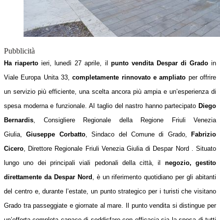
Pubblicità
Ha riaperto
ieri, lunedì 27 aprile, il
punto vendita Despar di Grado
in
Viale Europa Unita 33,
completamente rinnovato e ampliato
per offrire
un servizio più efficiente, una scelta ancora più ampia e un’esperienza di
spesa moderna e funzionale.
Al taglio del nastro hanno partecipato
Diego
Bernardis
, Consigliere Regionale della Regione Friuli Venezia
Giulia,
Giuseppe Corbatto
, Sindaco del Comune di Grado,
Fabrizio
Cicero
, Direttore Regionale Friuli Venezia Giulia di Despar Nord .
Situato
lungo uno dei principali viali pedonali della città, il
negozio, gestito
direttamente da Despar Nord
, è un riferimento quotidiano per gli abitanti
del centro e, durante l’estate, un punto strategico per i turisti che visitano
Grado tra passeggiate e giornate al mare.
Il punto vendita si distingue per
un’offerta completa capace di soddisfare con efficacia sia la spesa di tutti