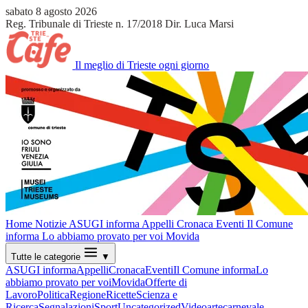
sabato 8 agosto 2026
Reg. Tribunale di Trieste n. 17/2018
Dir. Luca Marsi
Il meglio di Trieste ogni giorno
Home
Notizie
ASUGI informa
Appelli
Cronaca
Eventi
Il Comune
informa
Lo abbiamo provato per voi
Movida
Tutte le categorie
▼
ASUGI informa
Appelli
Cronaca
Eventi
Il Comune informa
Lo
abbiamo provato per voi
Movida
Offerte di
Lavoro
Politica
Regione
Ricette
Scienza e
Ricerca
Segnalazioni
Sport
Uncategorized
Video
arte
carnevale