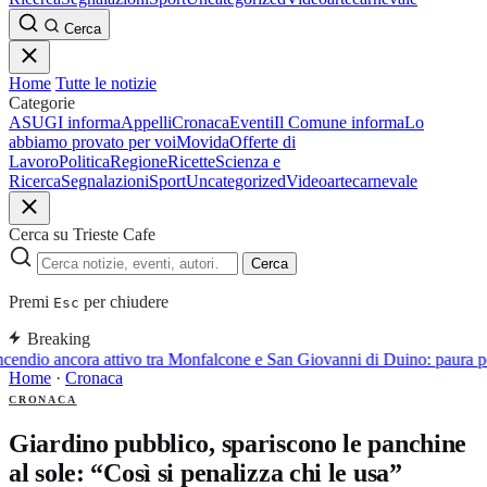
Cerca
Home
Tutte le notizie
Categorie
ASUGI informa
Appelli
Cronaca
Eventi
Il Comune informa
Lo
abbiamo provato per voi
Movida
Offerte di
Lavoro
Politica
Regione
Ricette
Scienza e
Ricerca
Segnalazioni
Sport
Uncategorized
Video
arte
carnevale
Cerca su Trieste Cafe
Cerca
Premi
per chiudere
Esc
Breaking
cendio ancora attivo tra Monfalcone e San Giovanni di Duino: paura pe
Home
·
Cronaca
CRONACA
Giardino pubblico, spariscono le panchine
al sole: “Così si penalizza chi le usa”