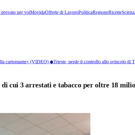
provato per voi
Movida
Offerte di Lavoro
Politica
Regione
Ricette
Scienz
dalla cartomante» (VIDEO)
◆
Trieste, perde il controllo allo svincolo di T
i cui 3 arrestati e tabacco per oltre 18 mil