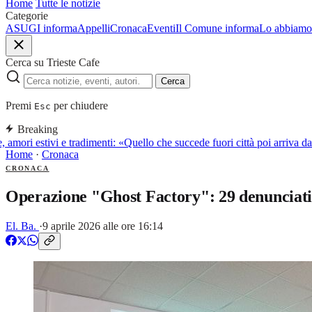
Home
Tutte le notizie
Categorie
ASUGI informa
Appelli
Cronaca
Eventi
Il Comune informa
Lo abbiamo 
Cerca su Trieste Cafe
Cerca
Premi
per chiudere
Esc
Breaking
 amori estivi e tradimenti: «Quello che succede fuori città poi arriva 
Home
·
Cronaca
CRONACA
Operazione "Ghost Factory": 29 denunciati d
El. Ba.
·
9 aprile 2026 alle ore 16:14