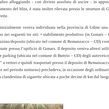
altro alloggiando - con divieto assoluto di uscire - in apposit
mento del blitz, è stata inoltre rilevata presso le strutture di
rette.
inizialmente veniva individuata nella provincia di Udine una s
ei seguenti tre siti: • stabilimento produttivo (in Gonars – 
azzino/deposito (ubicato nel comune di Remanzacco – UD) costi
ate presso l’opificio di Gonars. Il deposito veniva altresì ut
e parking (ubicata nel comune di Buttrio – UD) degli autoveicoli
 a vettori e quindi trasportati presso il deposito di Remanzacco 
nel periodo notturno) precludeva, in occasione degli ordinari con
ica clandestina di sigarette ubicata a poche decine di km dal lu