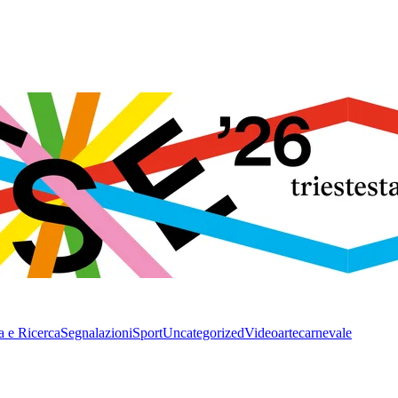
a e Ricerca
Segnalazioni
Sport
Uncategorized
Video
arte
carnevale