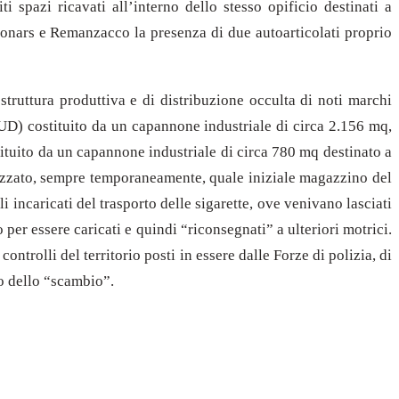
i spazi ricavati all’interno dello stesso opificio destinati a
 Gonars e Remanzacco la presenza di due autoarticolati proprio
truttura produttiva e di distribuzione occulta di noti marchi
UD) costituito da un capannone industriale di circa 2.156 mq,
tuito da un capannone industriale di circa 780 mq destinato a
ilizzato, sempre temporaneamente, quale iniziale magazzino del
 incaricati del trasporto delle sigarette, ove venivano lasciati
per essere caricati e quindi “riconsegnati” a ulteriori motrici.
trolli del territorio posti in essere dalle Forze di polizia, di
ogo dello “scambio”.