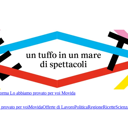
forma
Lo abbiamo provato per voi
Movida
provato per voi
Movida
Offerte di Lavoro
Politica
Regione
Ricette
Scienz