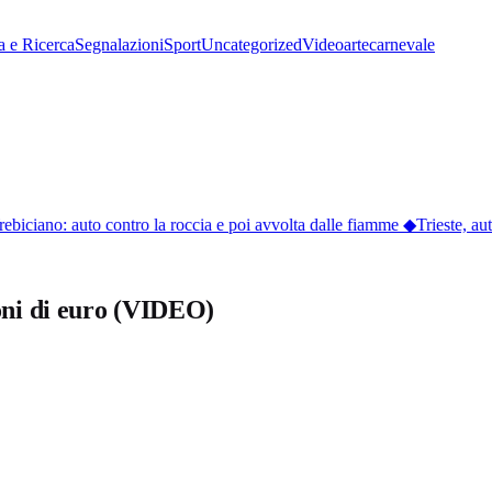
a e Ricerca
Segnalazioni
Sport
Uncategorized
Video
arte
carnevale
rebiciano: auto contro la roccia e poi avvolta dalle fiamme
◆
Trieste, auto
ioni di euro (VIDEO)