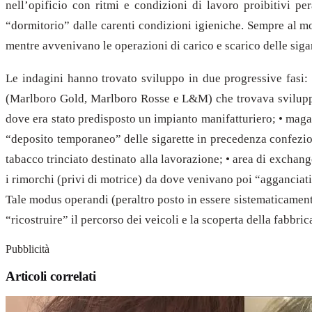
nell’opificio con ritmi e condizioni di lavoro proibitivi per
“dormitorio” dalle carenti condizioni igieniche. Sempre al mo
mentre avvenivano le operazioni di carico e scarico delle siga
Le indagini hanno trovato sviluppo in due progressive fasi: 
(Marlboro Gold, Marlboro Rosse e L&M) che trovava sviluppo n
dove era stato predisposto un impianto manifatturiero; • mag
“deposito temporaneo” delle sigarette in precedenza confezion
tabacco trinciato destinato alla lavorazione; • area di exchang
i rimorchi (privi di motrice) da dove venivano poi “agganciati”
Tale modus operandi (peraltro posto in essere sistematicamente 
“ricostruire” il percorso dei veicoli e la scoperta della fabbr
Pubblicità
Articoli correlati