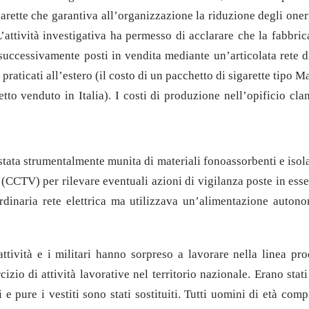
arette che garantiva all’organizzazione la riduzione degli oneri 
. L’attività investigativa ha permesso di acclarare che la fabb
 successivamente posti in vendita mediante un’articolata rete d
ita praticati all’estero (il costo di un pacchetto di sigarette tip
etto venduto in Italia). I costi di produzione nell’opificio c
 stata strumentalmente munita di materiali fonoassorbenti e isolant
o (CCTV) per rilevare eventuali azioni di vigilanza poste in ess
 ordinaria rete elettrica ma utilizzava un’alimentazione auton
 attività e i militari hanno sorpreso a lavorare nella linea pr
ercizio di attività lavorative nel territorio nazionale. Erano st
ari e pure i vestiti sono stati sostituiti. Tutti uomini di età c